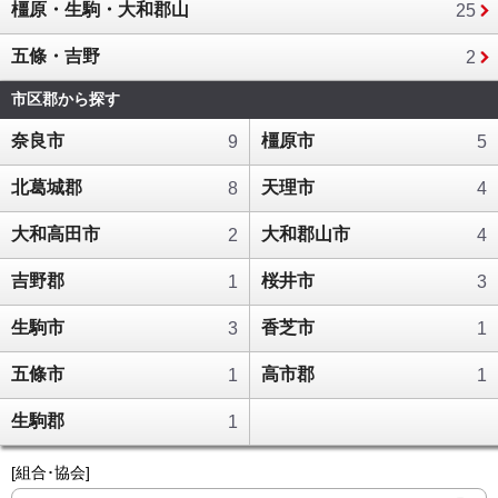
橿原・生駒・大和郡山
25
五條・吉野
2
市区郡から探す
奈良市
橿原市
9
5
北葛城郡
天理市
8
4
大和高田市
大和郡山市
2
4
吉野郡
桜井市
1
3
生駒市
香芝市
3
1
五條市
高市郡
1
1
生駒郡
1
[組合･協会]