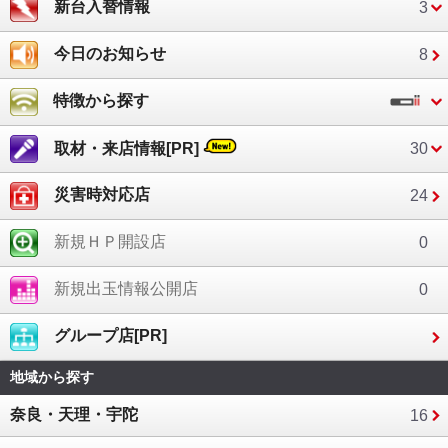
新台入替情報
3
今日のお知らせ
8
特徴から探す
取材・来店情報[PR]
30
災害時対応店
24
新規ＨＰ開設店
0
新規出玉情報公開店
0
グループ店[PR]
地域から探す
奈良・天理・宇陀
16