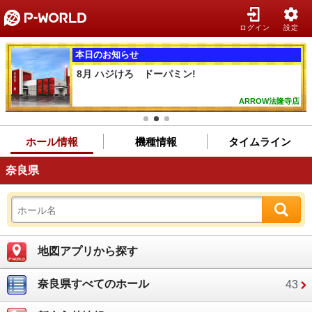
ログイン
設定
本日のお知らせ
8月 ハジけろ ドーパミン!
ARROW法隆寺店
ホール情報
機種情報
タイムライン
奈良県
地図アプリから探す
奈良県すべてのホール
43