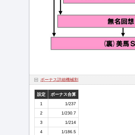
ボーナス詳細機械割
設定
ボーナス合算
1
1/237
2
1/230.7
3
1/214
4
1/186.5