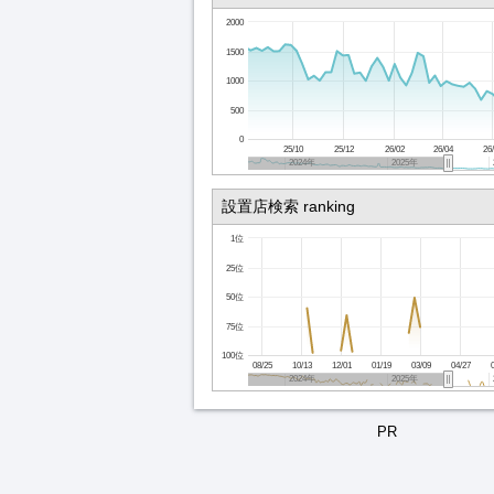
2000
1500
1000
500
0
25/10
25/12
26/02
26/04
26
2024年
2025年
設置店検索 ranking
1位
25位
50位
75位
100位
08/25
10/13
12/01
01/19
03/09
04/27
2024年
2025年
PR