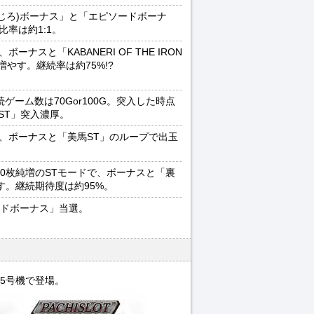
じろ)ボーナス」と「エピソードボーナ
率は約1:1。
ーナスと「KABANERI OF THE IRON
増やす。継続率は約75%!?
続ゲーム数は70Gor100G。突入した時点
馬ST」突入濃厚。
で、ボーナスと「美馬ST」のループで出玉
6.0枚純増のSTモードで、ボーナスと「裏
す。継続期待度は約95%。
ソードボーナス」当選。
5号機で登場。