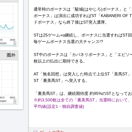
通常時のボーナスは「駿城(はやじろ)ボーナス」と
ボーナス」は演出に成功すればST「KABANERI OF T
ドボーナス」なら終了後はST突入濃厚。
STは25ゲーム+α継続し、ボーナスに当選すればST
/06
26/08
毎ゲームボーナス当選の大チャンス!?
2026年
ST中のボーナスは「カバネリボーナス」と「エピソー
圏外
枚以上の払出に期待できる。
AT「無名回想」は突入した時点で上位ST「美馬ST
ST「裏美馬ST」へ突入する。
「裏美馬ST」は、継続期待度 約95%のSTとなってお
06/15
08/03
※約3,500枚は全ての「裏美馬ST」当選時におい
2026年
平均値(設定1・独自調査値)