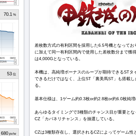
2026年
70.1
%
差枚数方式の有利区間を採用した6.5号機となっており
に加えて同一有利区間内で使用した差枚数分まで獲
は4,000Gとなっている。
06/15
08/03
2026年
本機は、高純増ボーナスのループが期待できるSTタ
53
位
できるだけではなく、上位ST「裏美馬ST」も搭載し
る。
基本仕様は、1ゲーム約0.3枚or約2.8枚or約6.0枚純
あらゆるタイミングで3種類のチャンス目が重要とな
06/15
08/03
CZ「カバネリチャンス」を抽選している。
2026年
CZは3種類存在し、選択されるCZによってゲーム
680
pv/w