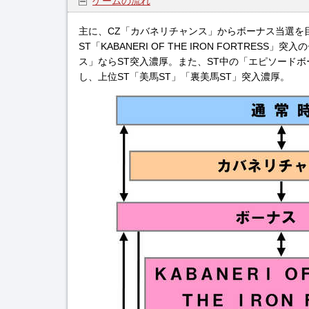
ゲームの流れ
主に、CZ「カバネリチャンス」からボーナス当選を
ST「KABANERI OF THE IRON FORTRES
ス」ならST突入濃厚。また、ST中の「エピソードボ
し、上位ST「美馬ST」「裏美馬ST」突入濃厚。