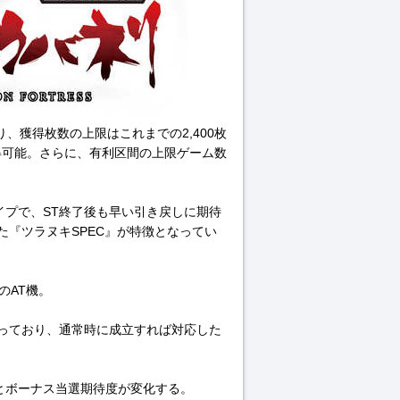
、獲得枚数の上限はこれまでの2,400枚
得可能。さらに、有利区間の上限ゲーム数
イプで、ST終了後も早い引き戻しに期待
た『ツラヌキSPEC』が特徴となってい
増のAT機。
っており、通常時に成立すれば対応した
性とボーナス当選期待度が変化する。