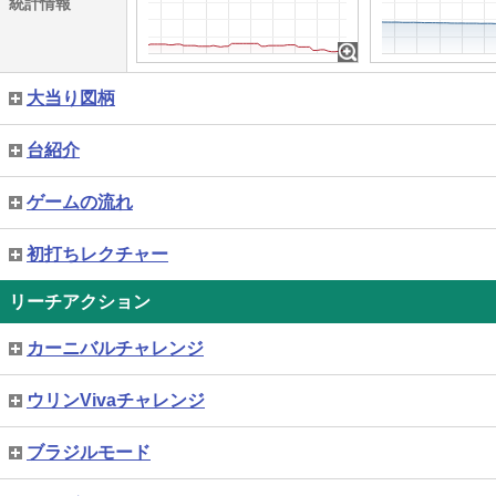
統計情報
大当り図柄
台紹介
ゲームの流れ
初打ちレクチャー
リーチアクション
カーニバルチャレンジ
ウリンVivaチャレンジ
ブラジルモード