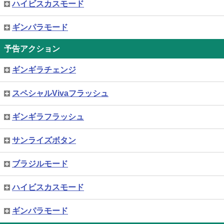
ハイビスカスモード
ギンパラモード
予告アクション
ギンギラチェンジ
スペシャルVivaフラッシュ
ギンギラフラッシュ
サンライズボタン
ブラジルモード
ハイビスカスモード
ギンパラモード