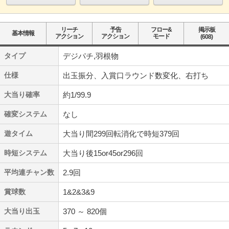
リーチ
予告
フロー&
掲示板
基本情報
アクション
アクション
モード
(608)
タイプ
デジパチ,羽根物
仕様
出玉振分、入賞口ラウンド数変化、右打ち
大当り確率
約1/99.9
確変システム
なし
遊タイム
大当り間299回転消化で時短379回
時短システム
大当り後15or45or296回
平均連チャン数
2.9回
賞球数
1&2&3&9
大当り出玉
370 ～ 820個