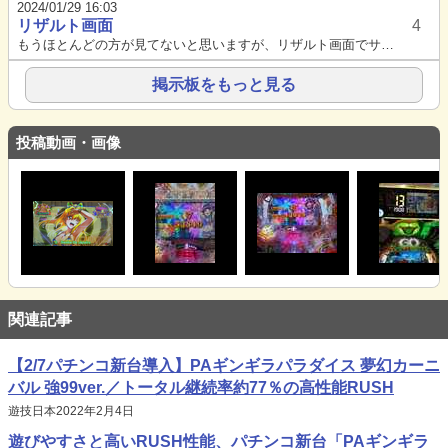
2024/01/29 16:03
リザルト画面
4
もうほとんどの方が見てないと思いますが、リザルト画面でサムが出た場合は残保で当たり濃厚とかありますか？終わったと思ったら...
掲示板をもっと見る
投稿動画・画像
関連記事
【2/7パチンコ新台導入】PAギンギラパラダイス 夢幻カーニ
バル 強99ver.／トータル継続率約77％の高性能RUSH
遊技日本2022年2月4日
遊びやすさと高いRUSH性能、パチンコ新台「PAギンギラ