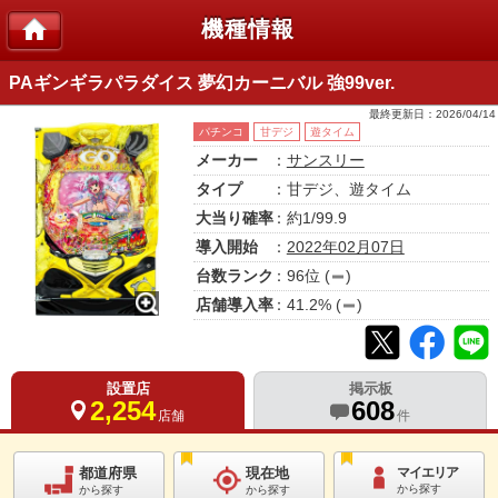
機種情報
PAギンギラパラダイス 夢幻カーニバル 強99ver.
最終更新日：
2026/04/14
パチンコ
甘デジ
遊タイム
メーカー
：
サンスリー
タイプ
：甘デジ、遊タイム
大当り確率
：約1/99.9
導入開始
：
2022年02月07日
台数ランク
：
96位
(
)
店舗導入率
：
41.2
% (
)
設置店
掲示板
2,254
608
店舗
件
都道府県
現在地
マイエリア
から探す
から探す
から探す