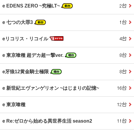
e EDENS ZERO ~究極LT~
e 七つの大罪3
eリコリス・リコイル
e 東京喰種 超デカ超一撃ver.
e牙狼12黄金騎士極限
e 新世紀エヴァンゲリオン ~はじまりの記憶~
e 東京喰種
e Re:ゼロから始める異世界生活 season2