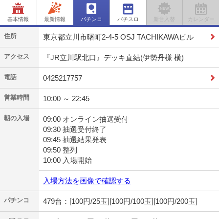
基本情報
最新情報
パチンコ
パチスロ
新台入替
カレンダー
住所
東京都立川市曙町2-4-5 OSJ TACHIKAWAビル
アクセス
『JR立川駅北口』デッキ直結(伊勢丹様 横)
電話
0425217757
営業時間
10:00 ～ 22:45
朝の入場
09:00 オンライン抽選受付
09:30 抽選受付終了
09:45 抽選結果発表
09:50 整列
10:00 入場開始
入場方法を画像で確認する
パチンコ
479台：[100円/25玉][100円/100玉][100円/200玉]