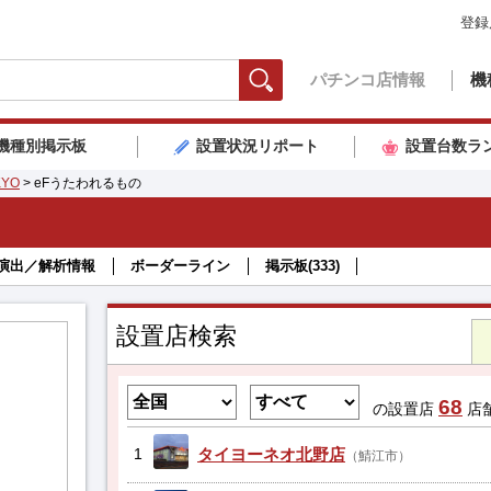
登録
パチンコ店情報
機
検索
機種別掲示板
設置状況リポート
設置台数ラ
KYO
> eFうたわれるもの
演出／解析情報
ボーダーライン
掲示板
(333)
設置店検索
68
の設置店
店
1
タイヨーネオ北野店
（鯖江市）