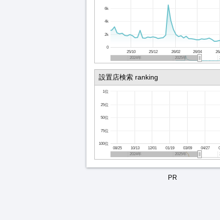
6k
4k
2k
0
25/10
25/12
26/02
26/04
26
2024年
2025年
設置店検索 ranking
1位
25位
50位
75位
100位
08/25
10/13
12/01
01/19
03/09
04/27
2024年
2025年
PR