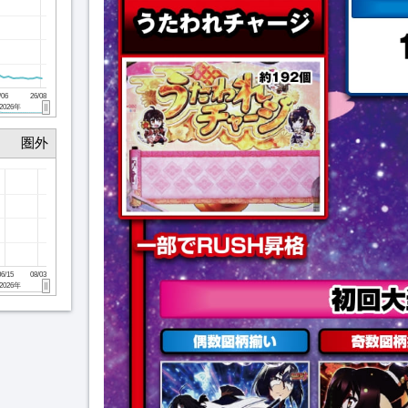
/06
26/08
2026年
圏外
06/15
08/03
2026年