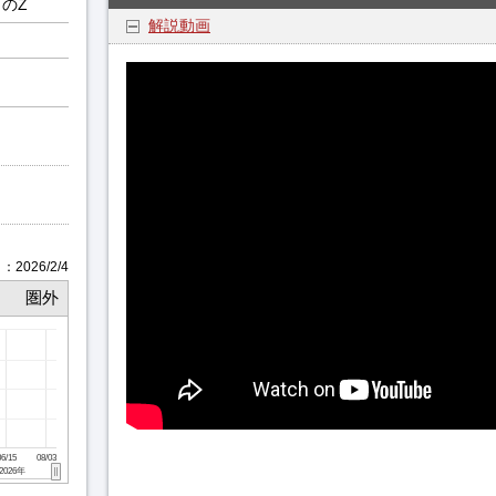
のZ
2025/04/11
バトルSPリーチ（リーチ演出）
解説動画
2025/04/11
ロングリーチ（リーチ演出）
2025/04/10
リーチ後予告（予告演出）
2025/04/10
リーチ前予告（予告演出）
2025/04/10
先読み予告（予告演出）
2025/04/08
解説動画（解説動画／ゲームフロー）
2025/04/03
ゲームフロー（解説動画／ゲームフロ
2025/04/01
注目演出（注目演出）
2025/04/01
終日（ボーダーライン）
2026/2/4
2025/04/01
試行回数別初当り期待度（ボーダーラ
圏外
2025/03/21
大当り割合
2025/03/21
情報ワンポイント（台紹介）
06/15
08/03
2026年