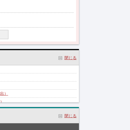
閉じる
出）
）
閉じる
演出）