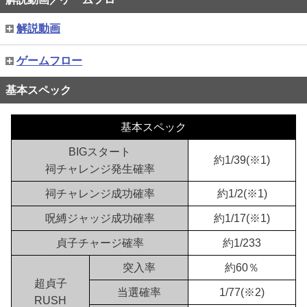
2024/06/17
モード概要（超貞子RUSH中の演出）
解説動画
2024/06/17
通常時（カスタマイズ機能）
ゲームフロー
2024/06/17
超貞子RUSH中の注目演出（注目演出）
2024/06/17
基本スペック
通常時の注目演出（注目演出）
2024/06/17
呪いの配信者リーチ（リーチ演出）
基本スペック
2024/06/17
最恐リーチ（リーチ演出）
BIGスタート
2024/06/17
貞子呪縛リーチ（リーチ演出）
約1/39(※1)
祠チャレンジ発生確率
2024/06/17
呪縛ジャッジ中の予告（予告演出）
祠チャレンジ成功確率
約1/2(※1)
2024/06/17
ドラムモード中の予告（予告演出）
呪縛ジャッジ成功確率
約1/17(※1)
貞子チャージ確率
約1/233
突入率
約60％
超貞子
当選確率
1/77(※2)
RUSH