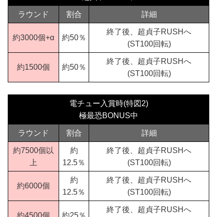
ラウンド
割合
詳細
終了後、超貞子RUSHへ
約3000個+α
約50％
(ST100回転)
終了後、超貞子RUSHへ
約1500個
約50％
(ST100回転)
電チュー入賞時(特図2)
極最恐BONUS中
ラウンド
割合
詳細
約7500個以
約
終了後、超貞子RUSHへ
上
12.5％
(ST100回転)
約
終了後、超貞子RUSHへ
約6000個
12.5％
(ST100回転)
終了後、超貞子RUSHへ
約4500個
約25％