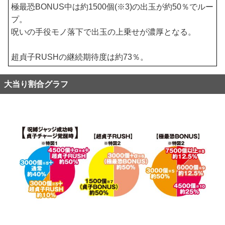
極最恐BONUS中は約1500個(※3)の出玉が約50％でルー
プ。
呪いの手役モノ落下で出玉の上乗せが濃厚となる。
超貞子RUSHの継続期待度は約73％。
大当り割合グラフ