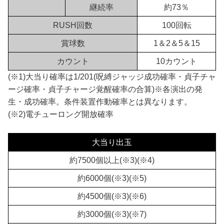
継続率
約73％
RUSH回数
100回転
賞球数
1＆2＆5＆15
カウント
10カウント
(※1)大当り確率は1/201(呪縛ジャッジ成功確率・貞子チャ
ージ確率・貞子チャージ覚醒確率の合算)※各演出の発
生・成功確率。条件装置作動確率とは異なります。
(※2)電チューロング開放確率
大当り出玉
約7500個以上(※3)(※4)
約6000個(※3)(※5)
約4500個(※3)(※6)
約3000個(※3)(※7)