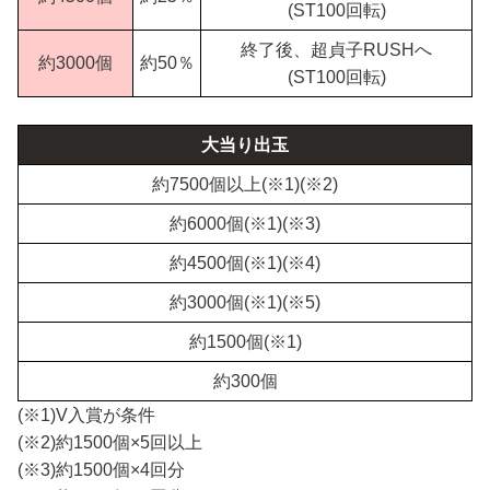
(ST100回転)
終了後、超貞子RUSHへ
約3000個
約50％
(ST100回転)
大当り出玉
約7500個以上(※1)(※2)
約6000個(※1)(※3)
約4500個(※1)(※4)
約3000個(※1)(※5)
約1500個(※1)
約300個
(※1)V入賞が条件
(※2)約1500個×5回以上
(※3)約1500個×4回分