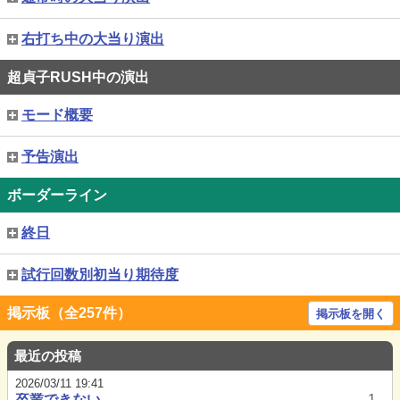
右打ち中の大当り演出
超貞子RUSH中の演出
モード概要
予告演出
ボーダーライン
終日
試行回数別初当り期待度
掲示板（全257件）
掲示板を開く
最近の投稿
2026/03/11 19:41
卒業できない
1