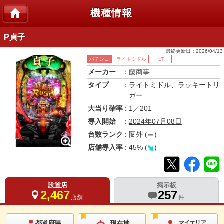
機種情報
P貞子
最終更新日：
2026/04/13
パチンコ
ライトミドル
LT
メーカー
：
藤商事
タイプ
：ライトミドル、ラッキートリ
ガー
大当り確率
：1／201
導入開始
：
2024年07月08日
台数ランク
：
圏外
(
)
店舗導入率
：
45
% (
)
設置店
掲示板
2,467
257
店舗
件
都道府県
現在地
マイエリア