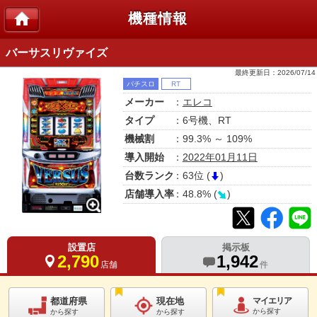
機種情報
バーサスリヴァイズ
最終更新日：
2026/07/14
パチスロ
RT
メーカー
：
エレコ
タイプ
：6号機、RT
機械割
：99.3% ～ 109%
導入開始
：
2022年01月11日
台数ランク
：
63位
(
)
店舗導入率
：
48.8
% (
)
設置店
掲示板
2,790
1,942
店舗
件
都道府県
現在地
マイエリア
から探す
から探す
から探す