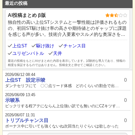
最近の投稿
AI投稿まとめ β版
独自性の高い上位STシステムと一撃性能は評価されるもの
の、初回ST駆け抜け率の高さや期待値とのギャップに課題
を感じる声が多い。技術介入要素やスルメ的な奥深さを評
価する意見もあり、プレイヤーの好みが大きく分かれる機
上位ST
駆け抜け
チャンス目
種となっている。
ユリゼンバトル
天井
最近の投稿をもとにAIがまとめた内容を表示しています。試験的な導入であり、情報の
精度を保証するものではありません。投稿全文と併せてご確認ください。
2026/06/12 08:44
上位ST 設定示唆
0
ダンテセリフにて 〇〇点リード体感 どのくらいの割合で出現しますか？設定悪くなさそうな台で10回確認して、全てデフォでし...
2026/06/09 13:45
示唆系
0
ビックリする程アテにならん上位強い訳でも無いのにCZキツすぎるし通常時250G超えたら天井999G相当エグい台...
2026/06/07 11:31
トリプルチャンス目
0
ボーナス中に引いても強くないね次回当たりぐらいは欲しかった