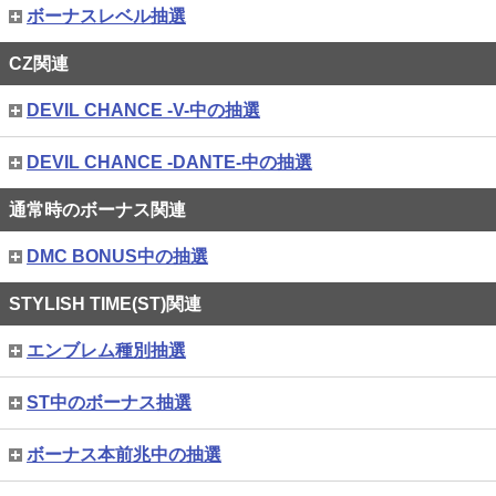
ボーナスレベル抽選
CZ関連
DEVIL CHANCE -V-中の抽選
DEVIL CHANCE -DANTE-中の抽選
通常時のボーナス関連
DMC BONUS中の抽選
STYLISH TIME(ST)関連
エンブレム種別抽選
ST中のボーナス抽選
ボーナス本前兆中の抽選