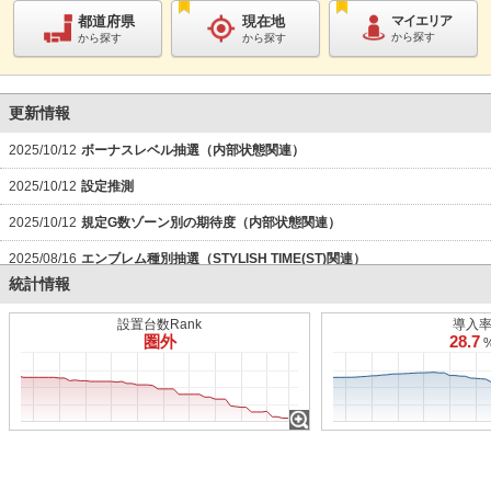
都道府県
現在地
マイエリア
から探す
から探す
から探す
更新情報
2025/10/12
ボーナスレベル抽選（内部状態関連）
2025/10/12
設定推測
2025/10/12
規定G数ゾーン別の期待度（内部状態関連）
2025/08/16
エンブレム種別抽選（STYLISH TIME(ST)関連）
統計情報
2025/08/16
演出法則(上位ST中)（演出情報）
設置台数Rank
導入
2025/08/16
CZ当選期待度（内部状態関連）
圏外
28.7
2025/08/16
URIZEN BATTLE中の抽選（STYLISH TIME(ST)関連）
2025/08/16
演出法則(ST中)（演出情報）
2025/08/16
JUDGEMENT CUT BONUS中の抽選（ST中のボーナス関連）
2025/08/16
エンブレム点灯抽選（Devils Never Cry(上位ST)関連）