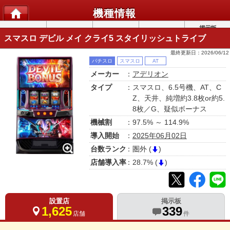
機種情報
掲示板
基本情報
打ち方
演出情報
解析情報
(339)
スマスロ デビル メイ クライ5 スタイリッシュトライブ
最終更新日：
2026/06/12
パチスロ
スマスロ
AT
メーカー
：
アデリオン
タイプ
：スマスロ、6.5号機、AT、C
Z、天井、純増約3.8枚or約5.
8枚／G、疑似ボーナス
機械割
：97.5% ～ 114.9%
導入開始
：
2025年06月02日
台数ランク
：
圏外
(
)
店舗導入率
：
28.7
% (
)
設置店
掲示板
1,625
339
店舗
件