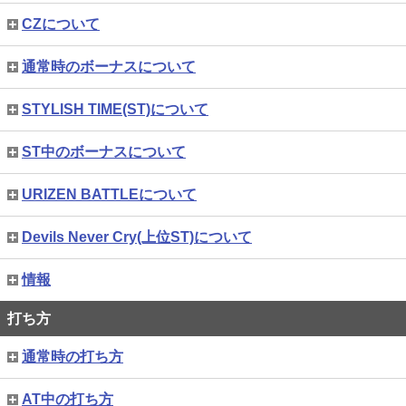
CZについて
通常時のボーナスについて
STYLISH TIME(ST)について
ST中のボーナスについて
URIZEN BATTLEについて
Devils Never Cry(上位ST)について
情報
打ち方
通常時の打ち方
AT中の打ち方