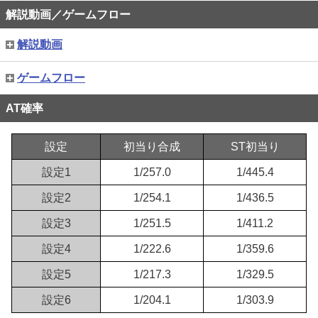
2025/07/10
解説動画／ゲームフロー
コンボチャンス中の抽選（ST中のボーナス関連）
2025/07/10
演出法則(通常時)（演出情報）
解説動画
2025/07/10
アイキャッチについて（演出情報）
ゲームフロー
2025/07/10
通常時のゲーム性（かんたん初打講座）
2025/07/10
AT確率
ニコズレポート予告について（演出情報）
2025/07/10
ST駆け抜け時の抽選（STYLISH TIME(ST)関連）
設定
初当り合成
ST初当り
2025/07/10
DMC BONUS中の抽選（通常時のボーナス関連）
設定1
1/257.0
1/445.4
2025/07/10
演出法則(通常時のボーナス)（演出情報）
設定2
1/254.1
1/436.5
2025/07/10
DEVIL CHANCE -V-中の抽選（CZ関連）
設定3
1/251.5
1/411.2
2025/07/10
演出法則(ST中のボーナス)（演出情報）
設定4
1/222.6
1/359.6
設定5
1/217.3
1/329.5
設定6
1/204.1
1/303.9