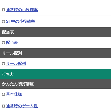
通常時の小役確率
ST中の小役確率
配当表
配当表
リール配列
リール配列
打ち方
かんたん初打講座
基本仕様
通常時のゲーム性