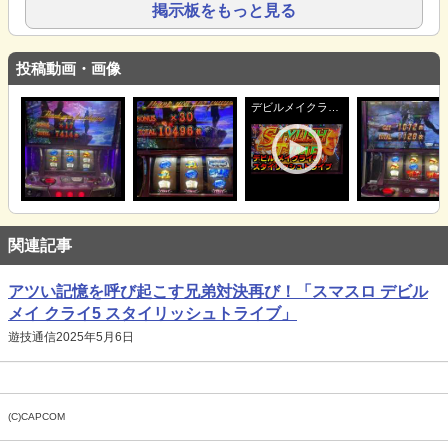
掲示板をもっと見る
投稿動画・画像
デビルメイクライ
5スタイリッシュ
トライブを少しだ
け
関連記事
アツい記憶を呼び起こす兄弟対決再び！「スマスロ デビル
メイ クライ5 スタイリッシュトライブ」
遊技通信2025年5月6日
(C)CAPCOM