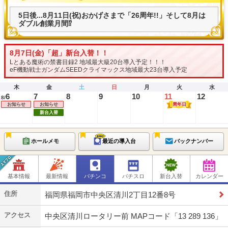
5日後...8月11日(祝)おかげさまで「26周年!!」そして8月は
ダブル創業月間⁉
8月7日(金)「超」新台入替！！
Lとある魔術の禁書目録2 地域最大級20台導入予定！！！
eF機動戦士ガンダムSEEDクライマックス地域最大23台導入予定
木
金
土
日
月
火
水
6
7
8
9
10
11
12
8/
お知らせ
お知らせ
周年日
新台入替
ホールメモ
最近の導入台
バックナンバー
基本情報
最新情報
パチンコ
パチスロ
新台入替
カレンダー
住所
福岡県福岡市中央区清川2丁目12番8号
アクセス
中央区清川ロータリー前 MAPコード「13 289 136」