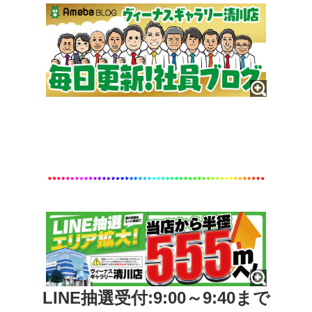
LINE抽選受付:
9:00～9:40まで