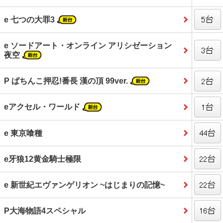
e 七つの大罪3
e ソードアート・オンライン アリシゼーション
夜空
P ぱちんこ押忍!番長 漢の頂 99ver.
eアクセル・ワールド
e 東京喰種
e牙狼12黄金騎士極限
e 新世紀エヴァンゲリオン ~はじまりの記憶~
P大海物語4スペシャル