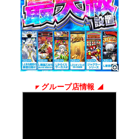
グループ店情報
◢
◤