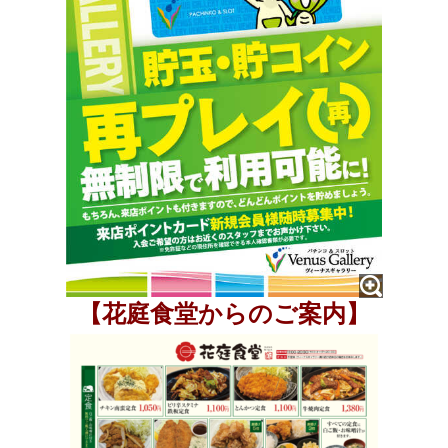
【花庭食堂からのご案内】