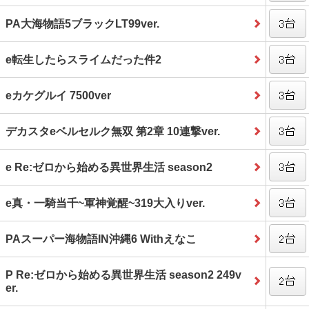
PA大海物語5ブラックLT99ver.
e転生したらスライムだった件2
eカケグルイ 7500ver
デカスタeベルセルク無双 第2章 10連撃ver.
e Re:ゼロから始める異世界生活 season2
e真・一騎当千~軍神覚醒~319大入りver.
PAスーパー海物語IN沖縄6 Withえなこ
P Re:ゼロから始める異世界生活 season2 249v
er.