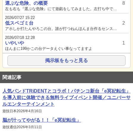
選ぶな危険、の概要
8
左も右も『選ぶな危険』にて遊戯をしてみました。左打ち中では当該カスタムの他にVランプカスタムのみを選択。先読み先バレレバ...
2026/07/27 15:22
低スペゴミ台
2
アホしか打たんやろこの台。誰が打つねんほんま台作るセンスないわこのメーカー。
2026/07/18 12:28
いやいや
1
ほんまに199かこの台データえぐい事なってますよ
掲示板をもっと見る
関連記事
人気バンドTRiDENTとコラボ！パチンコ新台「e冥妃転生」
を導入前に体験できる無料ライブイベント開催／ユニバーサ
ルエンターテインメント
遊技日本2026年4月16日
脳が汁ってやがる！！「e冥妃転生」
遊技通信2026年3月11日