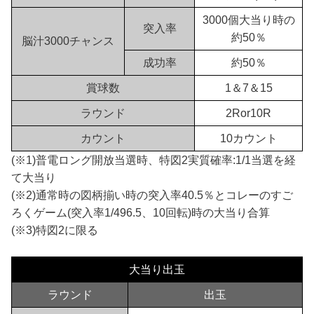
3000個大当り時の
突入率
約50％
脳汁3000チャンス
成功率
約50％
賞球数
1＆7＆15
ラウンド
2Ror10R
カウント
10カウント
(※1)普電ロング開放当選時、特図2実質確率:1/1当選を経
て大当り
(※2)通常時の図柄揃い時の突入率40.5％とコレーのすご
ろくゲーム(突入率1/496.5、10回転)時の大当り合算
(※3)特図2に限る
大当り出玉
ラウンド
出玉