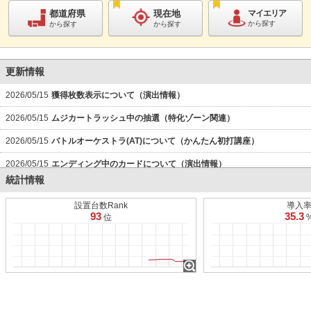
都道府県
現在地
マイエリア
から探す
から探す
から探す
更新情報
2026/05/15
獲得枚数表示について（演出情報）
2026/05/15
ムジカートラッシュ中の抽選（特化ゾーン関連）
2026/05/15
バトルオーケストラ(AT)について（かんたん初打講座）
2026/05/15
エンディング中のカードについて（演出情報）
統計情報
2026/05/15
AT終了画面について（演出情報）
設置台数Rank
導入
2026/05/15
設定推測
93
35.3
位
2026/05/15
デスティニーボーナス終了画面について（演出情報）
2026/05/15
CZ/AT確率
2026/05/15
報酬CHANCE中の抽選（CZ関連）
2026/05/15
CZについて（かんたん初打講座）