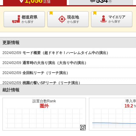
1,056
534
店舗
件
都道府県
現在地
マイエリア
から探す
から探す
から探す
更新情報
2024/02/09
モード概要（超ドキドキ！ハーレムタイム中の演出）
2024/02/09
通常時の大当り演出（大当り中の演出）
2024/02/09
全回転リーチ（リーチ演出）
2024/02/09
桃園の誓いSPリーチ（リーチ演出）
統計情報
2024/02/09
龍玉奪取リーチ（リーチ演出）
設置台数Rank
導入
2024/02/09
決戦SPリーチ（リーチ演出）
圏外
19.2
2024/02/09
闘士SPリーチ（リーチ演出）
2024/02/09
一騎当千SPリーチ（リーチ演出）
2024/02/09
ロングリーチ（リーチ演出）