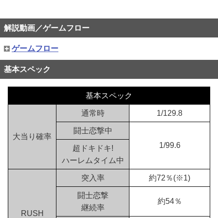
2024/02/09
リーチ後予告（予告演出）
2024/02/09
解説動画／ゲームフロー
先読み予告（予告演出）
2024/02/09
リーチ前予告（予告演出）
ゲームフロー
2024/02/09
4大注目演出（注目演出）
基本スペック
2024/02/06
モード概要（チャンスタイム中の演出）
2024/02/06
モード概要（闘士恋撃中の演出）
基本スペック
2024/02/06
終日（ボーダーライン）
通常時
1/129.8
2024/02/06
試行回数別初当り期待度（ボーダーライン）
闘士恋撃中
大当り確率
2024/01/27
ゲームフロー（解説動画／ゲームフロー）
1/99.6
超ドキドキ!
2024/01/25
基本スペック
ハーレムタイム中
2024/01/25
大当り割合
突入率
約72％(※1)
闘士恋撃
約54％
継続率
RUSH