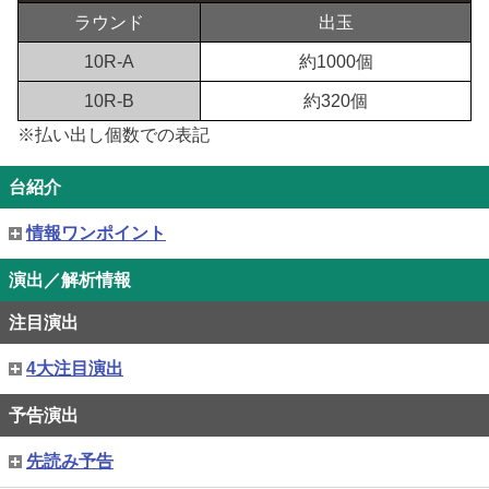
ラウンド
出玉
10R-A
約1000個
10R-B
約320個
※払い出し個数での表記
台紹介
情報ワンポイント
演出／解析情報
注目演出
4大注目演出
予告演出
先読み予告