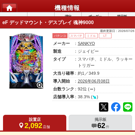
機種情報
演出
ボーダー
掲示板
基本情報
台紹介
解析情報
ライン
(62)
eF デッドマウント・デスプレイ 魂神9000
最終更新日：
2026/07/26
パチンコ
スマパチ
ミドル
LT
メーカー
：
SANKYO
製造
：ジェイビー
タイプ
：スマパチ、ミドル、ラッキー
トリガー
大当り確率
：約1／349.9
導入開始
：
2026年06月08日
台数ランク
：
92位
(
)
店舗導入率
：
38.3
% (
)
設置店
掲示板
2,092
62
店舗
件