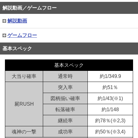
2026/06/14
解説動画／ゲームフロー
エピソードリーチ（リーチ演出）
2026/06/14
CLIMAXバトルSPリーチ（リーチ演出）
解説動画
2026/06/14
バトルSPリーチ（リーチ演出）
ゲームフロー
2026/06/14
ミッションリーチ（リーチ演出）
2026/06/14
基本スペック
楽曲リーチ（リーチ演出）
2026/06/14
キャラロングリーチ（リーチ演出）
基本スペック
2026/06/14
特殊ノーマルリーチ（リーチ演出）
大当り確率
通常時
約1/349.9
2026/06/14
リーチ後予告（予告演出）
突入率
約51％
2026/06/14
リーチ前予告（予告演出）
図柄揃い確率
約1/43(※1)
2026/06/14
先読み予告（予告演出）
屍RUSH
転落確率
約1/148
継続率
約78％(※2,3)
魂神の一撃
成功率
約50％(※3,4)