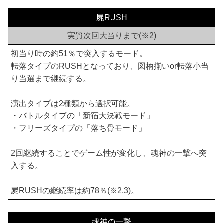
屍RUSH
実質次回大当りまで(※2)
初当り時の約51％で突入するモード。
転落タイプのRUSHとなっており、図柄揃いor転落小当
り当選まで継続する。
演出タイプは2種類から選択可能。
・バトルタイプの「新宿大決戦モード」
・フリーズタイプの「落ち骨モード」
2回継続することでゲーム性が変化し、魂神の一撃へ突
入する。
屍RUSHの継続率は約78％(※2,3)。
魂神の一撃