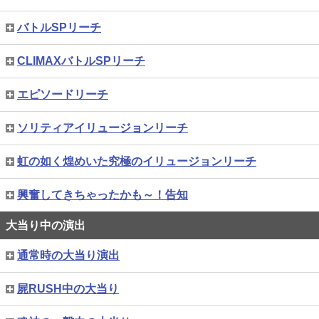
バトルSPリーチ
CLIMAXバトルSPリーチ
エピソードリーチ
ソリティアイリュージョンリーチ
虹の如く煌めいた究極のイリュージョンリーチ
興奮してきちゃったかも～！告知
大当り中の演出
通常時の大当り演出
屍RUSH中の大当り