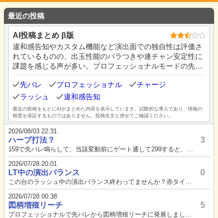
最近の投稿
AI投稿まとめ β版
違和感告知やカスタム機能など演出面での独自性は評価さ
れているものの、出玉性能のバラつきや連チャン安定性に
課題を感じる声が多い。プロフェッショナルモードの先バ
レ確率に対する不満も見られ、期待値とのギャップを指摘
先バレ
プロフェッショナル
チャージ
する意見もある。時間効率の良さは評価されるが、全体的
には賛否が分かれる機種となっている。
ラッシュ
違和感告知
最近の投稿をもとにAIがまとめた内容を表示しています。試験的な導入であり、情報の
精度を保証するものではありません。投稿全文と併せてご確認ください。
2026/08/03 22:31
ハーブ打法？
3
159で先バレ鳴らして、当該変動前にゲート通して299すると、当該変動開始時に金シャッターが閉まりました。その後チャージ...
2026/07/28 20:01
LT中の演出バランス
0
この台のラッシュ中の演出バランス終わってませんか？赤タイやらリーチ中のチャンスアップあって外れまくるの意味がわからない。...
2026/07/28 00:38
図柄増殖リーチ
5
プロフェッショナルで先バレから図柄増殖リーチに発展しました。先バレから弱リーチ？で当たりだったりしますかね？やっとSTや...