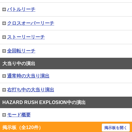
バトルリーチ
クロスオーバーリーチ
ストーリーリーチ
全回転リーチ
大当り中の演出
通常時の大当り演出
右打ち中の大当り演出
HAZARD RUSH EXPLOSION中の演出
モード概要
掲示板（全120件）
掲示板を開く