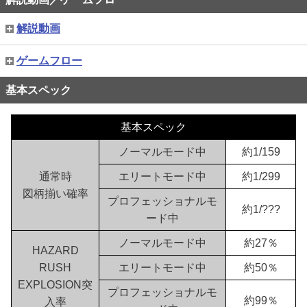
2026/05/13
注目演出（注目演出）
解説動画
2026/05/11
大当り割合
ゲームフロー
2026/05/10
解説動画（解説動画／ゲームフロー）
2026/05/07
基本スペック
情報ワンポイント（台紹介）
2026/05/07
ゲームフロー（解説動画／ゲームフロー）
基本スペック
2026/04/30
基本スペック
ノーマルモード中
約1/159
通常時
エリートモード中
約1/299
図柄揃い確率
プロフェッショナルモ
約1/???
ード中
ノーマルモード中
約27％
HAZARD
RUSH
エリートモード中
約50％
EXPLOSION突
プロフェッショナルモ
約99％
入率