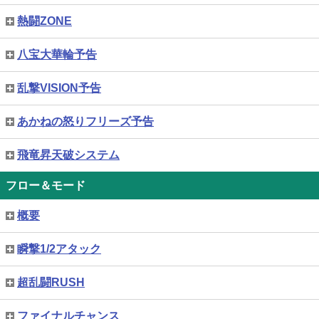
熱闘ZONE
八宝大華輪予告
乱撃VISION予告
あかねの怒りフリーズ予告
飛竜昇天破システム
フロー＆モード
概要
瞬撃1/2アタック
超乱闘RUSH
ファイナルチャンス