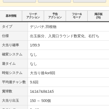
リーチ
予告
フロー&
掲示板
基本情報
アクション
アクション
モード
(76)
タイプ
デジパチ,羽根物
仕様
出玉振分、入賞口ラウンド数変化、右打ち
大当り確率
1/99.9
確変システム
なし
遊タイム
なし
時短システム
大当り後4or8回
平均連チャン数
9.6回
賞球数
1&1&7&8&1&5
大当り出玉
150 ～ 500個