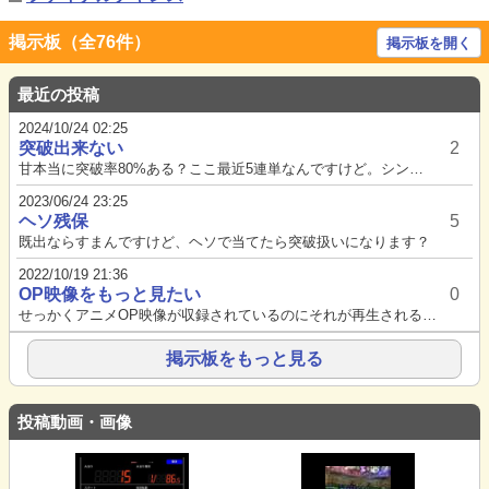
掲示板（全76件）
掲示板を開く
最近の投稿
2024/10/24 02:25
突破出来ない
2
甘本当に突破率80%ある？ここ最近5連単なんですけど。シンフォとか義風堂々のほうが突破出来てるんだけどな...
2023/06/24 23:25
ヘソ残保
5
既出ならすまんですけど、ヘソで当てたら突破扱いになります？
2022/10/19 21:36
OP映像をもっと見たい
0
せっかくアニメOP映像が収録されているのにそれが再生されるラッシュ中はほぼロゴ演出に占められていてOP映像はちょこっと再...
掲示板をもっと見る
投稿動画・画像