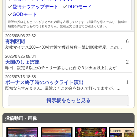
キハナチャンス失敗やスルー天井での苦戦など、安定性に
愛情ナウアップデート
DUOモード
は課題を感じる声もある。
GODモード
最近の投稿をもとにAIがまとめた内容を表示しています。試験的な導入であり、情報の
精度を保証するものではありません。投稿全文と併せてご確認ください。
2026/08/03 22:52
有利区間
6
差枚マイナス200～400枚付近で獲得枚数一撃1400枚程度、この状態で有利区間を切る事はありますか？この間打った時に3...
2026/07/25 09:34
天国のしょぼ連
2
昨日、設定６以上のチェリー落ちした台で３回天国以上にあがったのですが、３連、５連、２連とかなりのしょぼ連でした。これまで...
2026/07/16 18:58
ボーナス終了時のバックライト演出
1
既知ならすみません。最近よくこの台を好んで打ってますが、ボーナス終了時のバックライト演出で有利区間が切れたかまたは天国落...
掲示板をもっと見る
投稿動画・画像