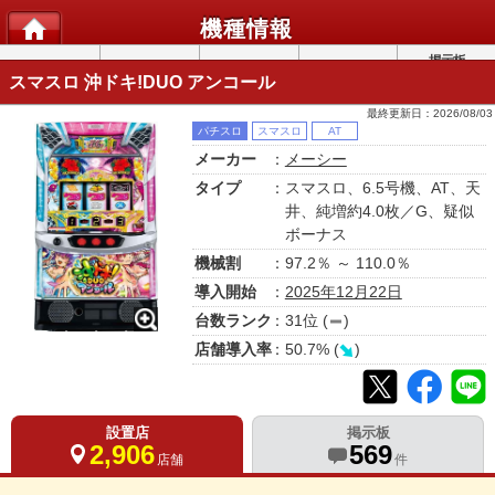
機種情報
掲示板
基本情報
打ち方
演出情報
解析情報
(569)
スマスロ 沖ドキ!DUO アンコール
最終更新日：
2026/08/03
パチスロ
スマスロ
AT
メーカー
：
メーシー
タイプ
：スマスロ、6.5号機、AT、天
井、純増約4.0枚／G、疑似
ボーナス
機械割
：97.2％ ～ 110.0％
導入開始
：
2025年12月22日
台数ランク
：
31位
(
)
店舗導入率
：
50.7
% (
)
設置店
掲示板
2,906
569
店舗
件