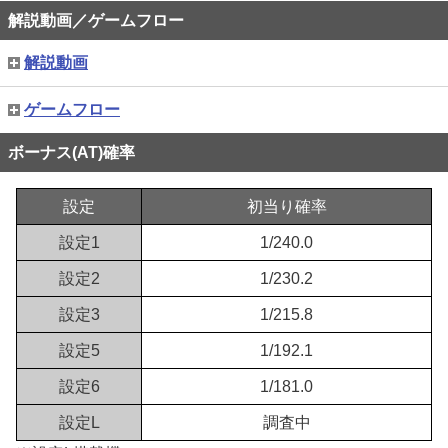
2026/01/23
解説動画／ゲームフロー
規定ゲーム数短縮抽選（ボーナス(AT)関連）
2026/01/09
内部モード別のボーナス当選率（内部状態関連）
解説動画
2026/01/09
ドキハナチャンス中の抽選（ドキハナチャンス(CZ)関連）
ゲームフロー
2026/01/09
ボーナス当選時の種別振り分け（ボーナス(AT)関連）
2026/01/09
ボーナス(AT)確率
ショートロック発生抽選（内部状態関連）
2026/01/09
ボーナステンパイ音/ボイスについて（演出情報）
設定
初当り確率
2025/12/26
天井
設定1
1/240.0
2025/12/26
300G規定ゲーム数モードについて（内部状態関連）
設定2
1/230.2
2025/12/26
DUOモード示唆について（演出情報）
設定3
1/215.8
2025/12/26
リールバックライトフラッシュについて（演出情報）
設定5
1/192.1
設定6
1/181.0
設定L
調査中