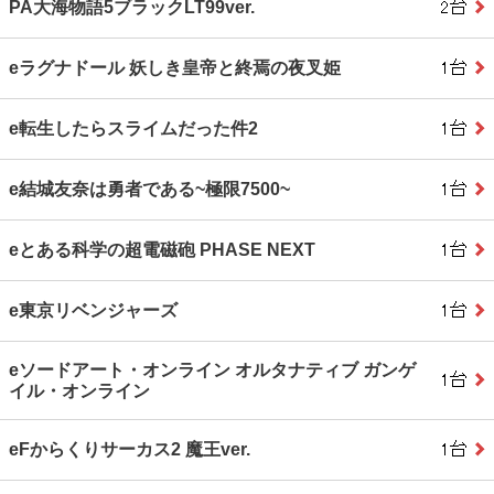
PA大海物語5ブラックLT99ver.
eラグナドール 妖しき皇帝と終焉の夜叉姫
e転生したらスライムだった件2
e結城友奈は勇者である~極限7500~
eとある科学の超電磁砲 PHASE NEXT
e東京リベンジャーズ
eソードアート・オンライン オルタナティブ ガンゲ
イル・オンライン
eFからくりサーカス2 魔王ver.