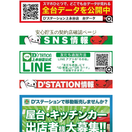
安心貯玉の契約店確認ページ