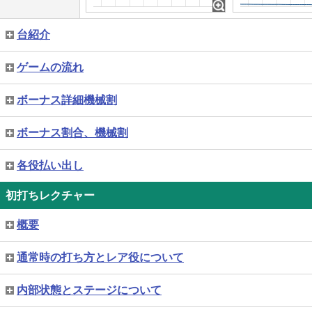
台紹介
ゲームの流れ
ボーナス詳細機械割
ボーナス割合、機械割
各役払い出し
初打ちレクチャー
概要
通常時の打ち方とレア役について
内部状態とステージについて