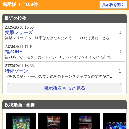
掲示板（全109件）
掲示板を開く
最近の投稿
2025/10/30 15:55
笑撃フリーズ
0
笑撃フリーズって確率なんぼなんだろう これだけ見たことない(;'∀')...
2023/04/14 11:10
福ZONE
0
福ZONEで モグロカットイン 6テンパイでベルぞろいで外れたんだけど(;'∀')レア役じゃないのか...
2023/03/01 16:33
特化ゾーン
1
パチスロ笑うセールスマン絶笑のドーンステップなのですがストップボタンで当否抽選してるのですか？レバーオンで当否抽選をして...
掲示板をもっと見る
投稿動画・画像