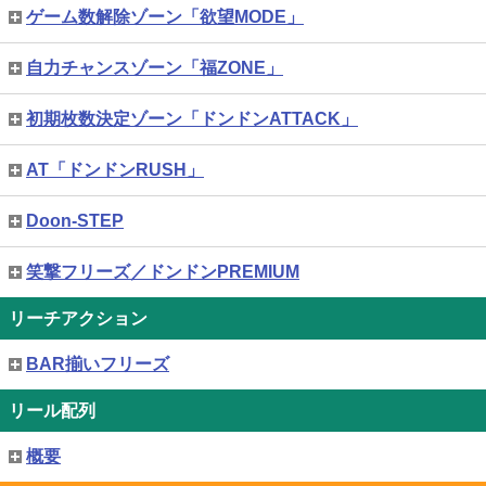
ゲーム数解除ゾーン「欲望MODE」
自力チャンスゾーン「福ZONE」
初期枚数決定ゾーン「ドンドンATTACK」
AT「ドンドンRUSH」
Doon-STEP
笑撃フリーズ／ドンドンPREMIUM
リーチアクション
BAR揃いフリーズ
リール配列
概要