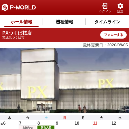
ログイン
設定
ホール情報
機種情報
タイムライン
PXつくば桜店
フォローする
茨城県つくば市
最終更新日：2026/08/05
木
金
土
日
月
火
水
6
7
8
9
10
11
12
8/
お知らせ
新台入替