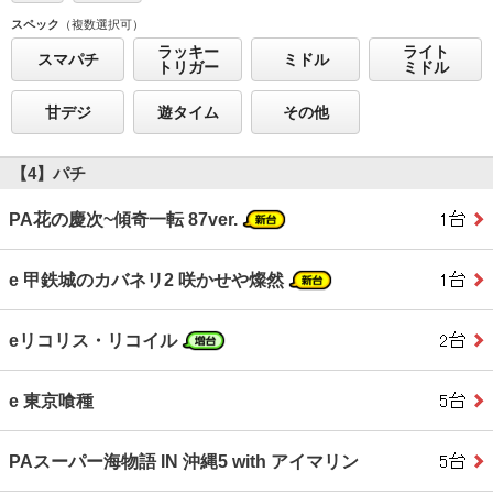
スペック
（複数選択可）
ラッキー
ライト
スマパチ
ミドル
トリガー
ミドル
甘デジ
遊タイム
その他
【4】パチ
PA花の慶次~傾奇一転 87ver.
e 甲鉄城のカバネリ2 咲かせや燦然
eリコリス・リコイル
e 東京喰種
PAスーパー海物語 IN 沖縄5 with アイマリン