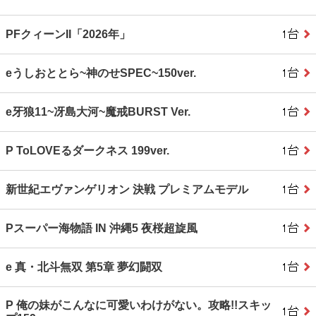
PFクィーンII「2026年」
eうしおととら~神のせSPEC~150ver.
e牙狼11~冴島大河~魔戒BURST Ver.
P ToLOVEるダークネス 199ver.
新世紀エヴァンゲリオン 決戦 プレミアムモデル
Pスーパー海物語 IN 沖縄5 夜桜超旋風
e 真・北斗無双 第5章 夢幻闘双
P 俺の妹がこんなに可愛いわけがない。攻略!!スキッ