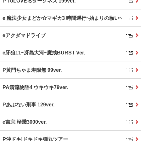
P ToLOVEるダークネス 199ver.
e 魔法少女まどか☆マギカ3 時間遡行~始まりの願い~
eアクダマドライブ
e牙狼11~冴島大河~魔戒BURST Ver.
P黄門ちゃま寿限無 99ver.
PA清流物語4 ウキウキ79ver.
Pあぶない刑事 129ver.
e吉宗 極乗3000ver.
P沖ドキ!ドキドキ弾丸ツアー