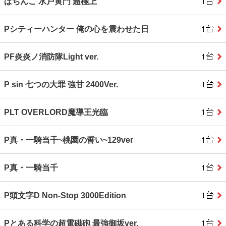
ぱちんこ 水戸黄門 超極上
Pシティーハンター 俺の心を震わせた日
PF炎炎ノ消防隊Light ver.
P sin 七つの大罪 強甘 2400Ver.
PLT OVERLORD魔導王光臨
P真・一騎当千~桃園の誓い~129ver
P真・一騎当千
P頭文字D Non‐Stop 3000Edition
Pとある科学の超電磁砲 最強御坂ver.