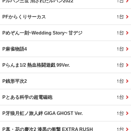
Pルパン三世 消されたルパン2022
PFからくりサーカス
Pめぞん一刻~Wedding Story~ 甘デジ
P麻雀物語4
Pらんま1/2 熱血格闘遊戯 99Ver.
P銭形平次2
Pとある科学の超電磁砲
P牙狼月虹ノ旅人絆 GIGA GHOST Ver.
P真・花の慶次2 漆黒の衝撃 EXTRA RUSH