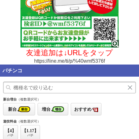
友達追加は↓URLをタップ
https://line.me/ti/p/%40wmf5376f
パチンコ
新台増台
（複数選択可）
新台
増台
おすすめ
遊技料金
（複数選択可）
【4】
【1.17】
パチ
パチ