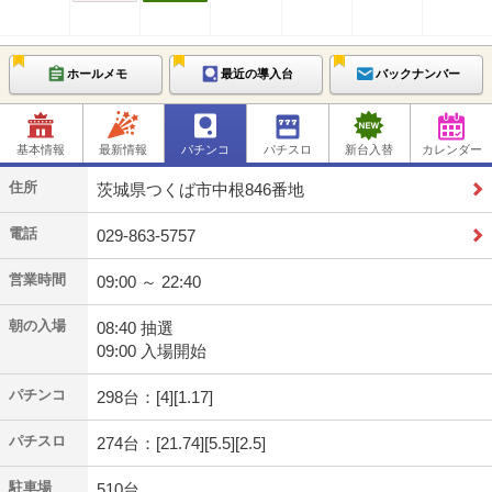
ホールメモ
最近の導入台
バックナンバー
基本情報
最新情報
パチンコ
パチスロ
新台入替
カレンダー
住所
茨城県つくば市中根846番地
電話
029-863-5757
営業時間
09:00 ～ 22:40
朝の入場
08:40 抽選
09:00 入場開始
パチンコ
298台：[4][1.17]
パチスロ
274台：[21.74][5.5][2.5]
駐車場
510台