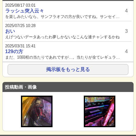
2025/08/17 03:01
ラッシュ突入云々
4
を楽しみたいなら、サンフラオフの方が良いですね。サンセイの仕様をあまり知らないだけだと思いますが、実戦上、光らないまま当...
2025/07/25 10:28
おい
3
えげつないデータあったわ夢しかないなこんな連チャンするかね
2025/03/31 15:41
129の方
4
まだ、10回程の当たりであれですが…。当たりが全てレギュラーボーナスで昇格0なんですが、もしかしてレギュラーボーナスから...
掲示板をもっと見る
投稿動画・画像