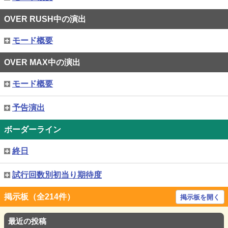
OVER RUSH中の演出
モード概要
OVER MAX中の演出
モード概要
予告演出
ボーダーライン
終日
試行回数別初当り期待度
掲示板（全214件）
掲示板を開く
最近の投稿