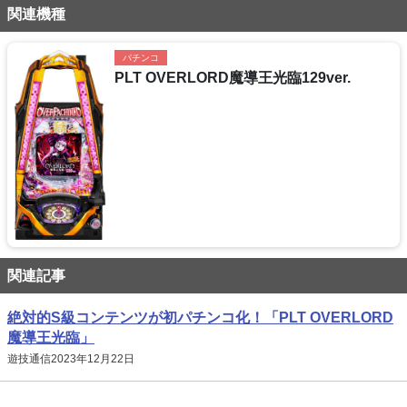
関連機種
パチンコ
PLT OVERLORD魔導王光臨129ver.
関連記事
絶対的S級コンテンツが初パチンコ化！「PLT OVERLORD
魔導王光臨」
遊技通信2023年12月22日