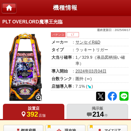
機種情報
PLT OVERLORD魔導王光臨
最終更新日：
2025/08/17
パチンコ
LT
メーカー
：
サンセイR&D
タイプ
：ラッキートリガー
大当り確率
：1／329.9（液晶図柄揃い確
率）
導入開始
：
2024年03月04日
台数ランク
：
圏外
(
)
店舗導入率
：
7.1
% (
)
設置店
掲示板
392
214
店舗
件
都道府県
現在地
マイエリア