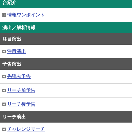
台紹介
情報ワンポイント
演出／解析情報
注目演出
注目演出
予告演出
先読み予告
リーチ前予告
リーチ後予告
リーチ演出
チャレンジリーチ