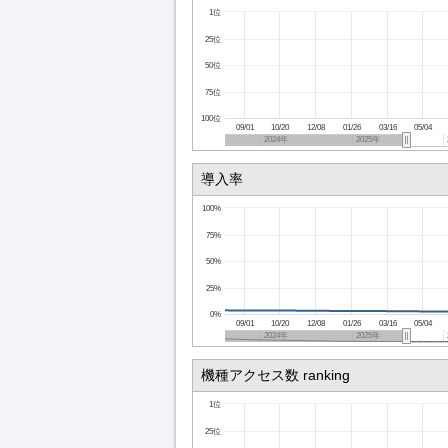
1位
25位
50位
75位
100位
09/01
10/20
12/08
01/26
03/16
05/04
2024年
2025年
導入率
100%
75%
50%
25%
0%
09/01
10/20
12/08
01/26
03/16
05/04
2024年
2025年
機種アクセス数 ranking
1位
25位