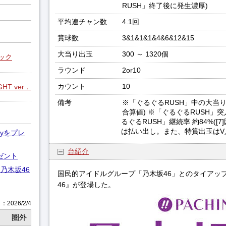
RUSH」終了後に発生濃厚)
平均連チャン数
4.1回
賞球数
3&1&1&1&4&6&12&15
大当り出玉
300 ～ 1320個
ック
ラウンド
2or10
カウント
10
T ver．
備考
※「ぐるぐるRUSH」中の大当り確
合算値) ※「ぐるぐるRUSH」突
るぐるRUSH」継続率 約84%([
は払い出し。また、特賞出玉はV
yをプレ
台紹介
ゼント
 乃木坂46
国民的アイドルグループ「乃木坂46」とのタイアッ
46』が登場した。
2026/2/4
圏外