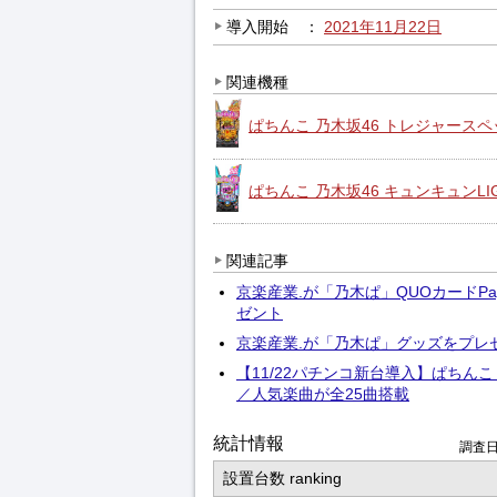
導入開始 ：
2021年11月22日
関連機種
ぱちんこ 乃木坂46 トレジャースペ
ぱちんこ 乃木坂46 キュンキュンLIGH
関連記事
京楽産業.が「乃木ぱ」QUOカードPa
ゼント
京楽産業.が「乃木ぱ」グッズをプレ
【11/22パチンコ新台導入】ぱちんこ
／人気楽曲が全25曲搭載
統計情報
調査日：
設置台数 ranking