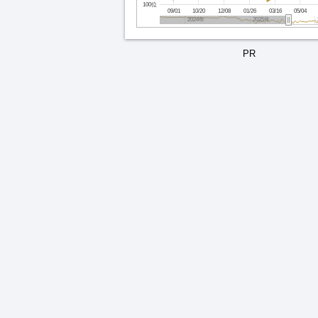
100位
09/01
10/20
12/08
01/26
03/16
05/04
2024年
2025年
PR