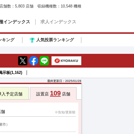
店舗数：
5,803
店舗 収録機種数：
10,548
機種
種インデックス
求人インデックス
ンキング
人気投票ランキング
掲示板
(1,162)
最終更新日：
2025/01/28
109
導入予定店舗
設置店
店舗
店舗
※告知/更新順
瀬市）