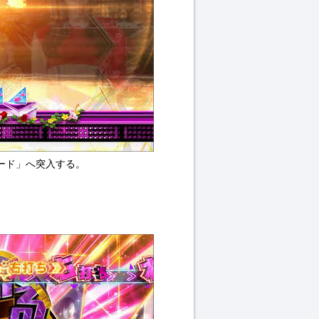
モード」へ突入する。
る