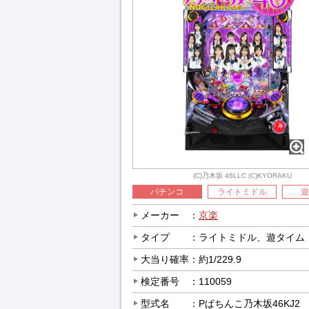
(C)乃木坂 46LLC (C)KYORAKU
パチンコ
ライトミドル
遊
メーカー ：
京楽
タイプ ：
ライトミドル、遊タイム
大当り確率：
約1/229.9
検定番号 ：110059
型式名 ：
Pぱちんこ乃木坂46KJ2