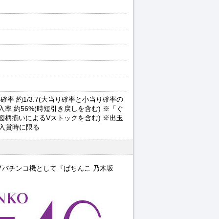
率 約1/3.7(大当り確率と小当り確率の
入率 約56%(時短引き戻しを含む) ※「ぐ
7]図柄揃いによるVストックを含む) ※出玉
入賞時に限る
プパチンコ機として『ぱちんこ 乃木坂