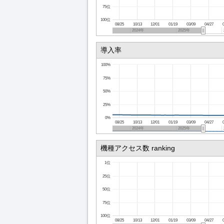
75位
100位
08/25
10/13
12/01
01/19
03/09
04/27
2024年
2025年
導入率
100%
75%
50%
25%
0%
08/25
10/13
12/01
01/19
03/09
04/27
2024年
2025年
機種アクセス数 ranking
1位
25位
50位
75位
100位
08/25
10/13
12/01
01/19
03/09
04/27