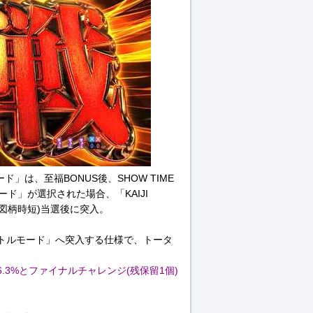
」は、至福BONUS後、SHOW TIME
ード」が選択された場合、「KAIJI
定図柄時短)当選後に突入。
バトルモード」へ突入する仕様で、トータ
.3%とファイナルチャレンジ(残保留1個)