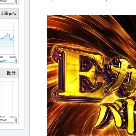
2026年
138
pv/w
/06
26/08
2026年
圏外
06/15
08/03
2026年