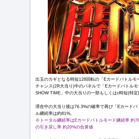
出玉のカギとなる時短128回転の「Eカードバトルモード
チャンス(2R大当り)中のパネルで「Eカードバトルモ
SHOW TIME」中の大当りの一部もしくはc時短(特
滞在中の大当り後は76.3%の確率で再び「Eカード
ル継続率は約81%。
※トータル継続率はEカードバトルモード継続率 約76
の引き戻し率 約20%の合算値