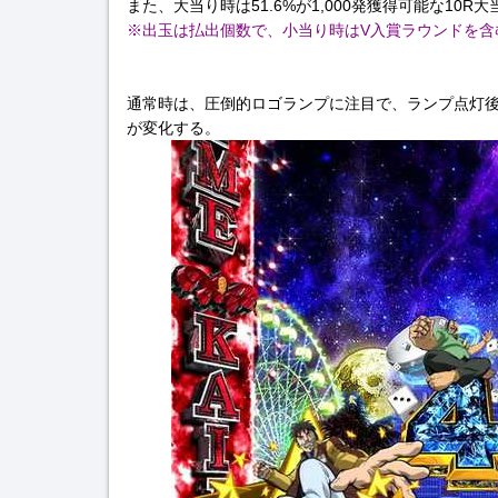
また、大当り時は51.6%が1,000発獲得可能な10R
※出玉は払出個数で、小当り時はV入賞ラウンドを含
通常時は、圧倒的ロゴランプに注目で、ランプ点灯
が変化する。