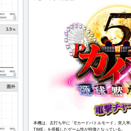
06/15
08/03
2026年
3.9
%
06/15
08/03
2026年
圏外
本機は、左打ち中に「Eカードバトルモード」突入率が飛躍
TIME」を搭載したゲーム性が特徴となっている。
06/15
08/03