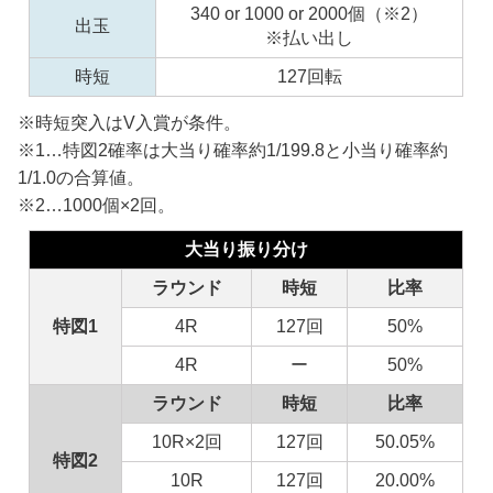
340 or 1000 or 2000個（※2）
出玉
※払い出し
時短
127回転
※時短突入はV入賞が条件。
※1…特図2確率は大当り確率約1/199.8と小当り確率約
1/1.0の合算値。
※2…1000個×2回。
大当り振り分け
ラウンド
時短
比率
特図1
4R
127回
50%
4R
ー
50%
ラウンド
時短
比率
10R×2回
127回
50.05%
特図2
10R
127回
20.00%