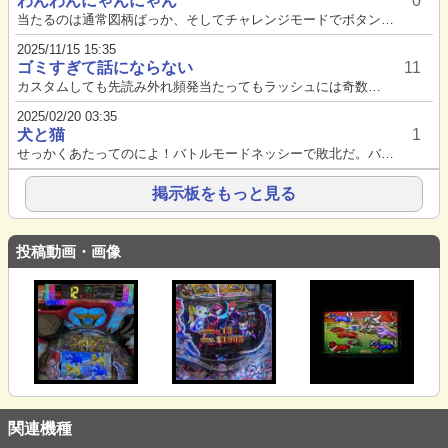
わんわんにゃんにゃん
0
当たるのは通常図柄ばっか、そしてチャレンジモードでボタンをドンハズレて終了出球は350ふざけやがってよ金は5000円以上...
2025/11/15 15:35
ゴミすぎて話にならない
11
カスタムしても先読み外れ頻発当たってもラッシュには奇数揃いからがほとんどだから偶数揃った時点でほぼ通常クソみたいな出玉も...
2025/02/20 03:35
犬と猫
1
せっかくあたってのによ！バトルモードネッシーで敗北だ。バカふざけやがってなんで勝たねえんだよそもそもネッシーは熱いんじゃ...
掲示板をもっと見る
投稿動画・画像
関連機種