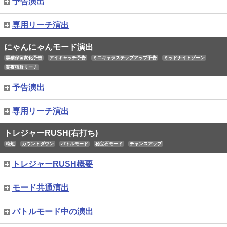
予告演出
専用リーチ演出
にゃんにゃんモード演出
黒猫保留変化予告
アイキャッチ予告
ミニキャラステップアップ予告
ミッドナイトゾーン
闇夜猫群リーチ
予告演出
専用リーチ演出
トレジャーRUSH(右打ち)
時短
カウントダウン
バトルモード
秘宝石モード
チャンスアップ
トレジャーRUSH概要
モード共通演出
バトルモード中の演出