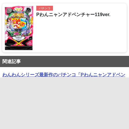
パチンコ
Pわんニャンアドベンチャー119ver.
関連記事
わんわんシリーズ最新作のパチンコ「Pわんニャンアドベン
チャー」登場、ライトミドルで2,000個大当たり搭載
グリーンべると2023年4月13日
かわいらしさが一変するパワフルスペックで登場！！パチン
コ新台「Pわんニャンアドベンチャー」発売／三洋物産
遊技日本2023年4月4日
1Gで奪ってアゲル― パチンコ新台「Pわんニャンアドベン
チャー」速報ムービーが公開／三洋物産