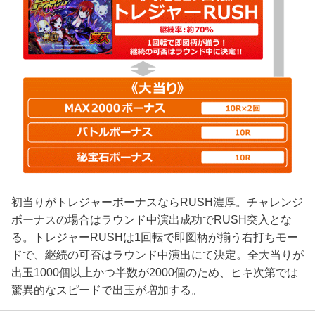
初当りがトレジャーボーナスならRUSH濃厚。チャレンジ
ボーナスの場合はラウンド中演出成功でRUSH突入とな
る。トレジャーRUSHは1回転で即図柄が揃う右打ちモー
ドで、継続の可否はラウンド中演出にて決定。全大当りが
出玉1000個以上かつ半数が2000個のため、ヒキ次第では
驚異的なスピードで出玉が増加する。