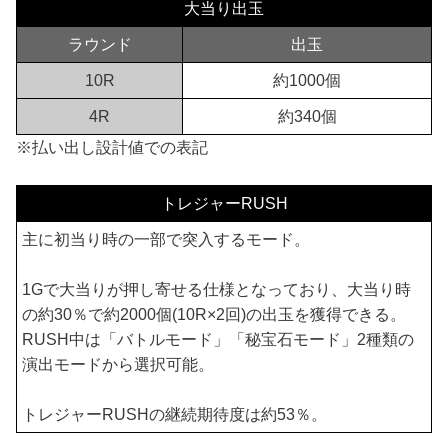
大当り出玉
ラウンド
出玉
10R
約1000個
4R
約340個
※払い出し設計値での表記
トレジャーRUSH
主に初当り時の一部で突入するモード。
1Gで大当りが押し寄せる仕様となっており、大当り時
の約30％で約2000個(10R×2回)の出玉を獲得できる。
RUSH中は「バトルモード」「秘宝石モード」2種類の
演出モードから選択可能。
トレジャーRUSHの継続期待度は約53％。