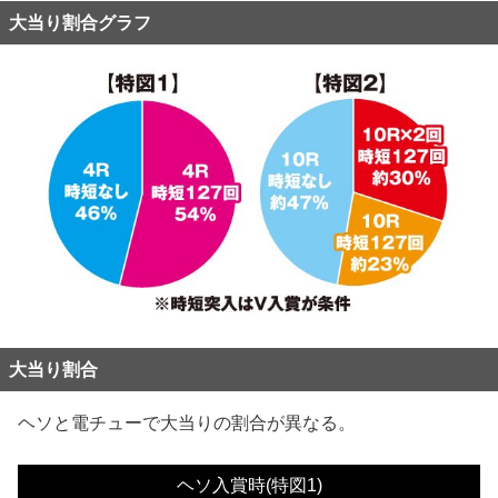
大当り割合グラフ
大当り割合
ヘソと電チューで大当りの割合が異なる。
ヘソ入賞時(特図1)