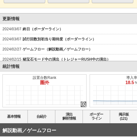
更新情報
2024/03/07
終日（ボーダーライン）
2024/03/07
試行回数別初当り期待度（ボーダーライン）
2024/02/27
ゲームフロー（解説動画／ゲームフロー）
2024/02/15
秘宝石モード中の演出（トレジャーRUSH中の演出）
統計情報
2024/02/15
バトルモード中の演出（トレジャーRUSH中の演出）
設置台数Rank
導入
2024/02/15
モード概要（トレジャーRUSH中の演出）
圏外
18.5
2024/02/15
右打ち中の大当り演出（大当り中の演出）
2024/02/15
通常時の大当り演出（大当り中の演出）
2024/02/15
予告演出（にゃんにゃんモード中の演出）
演出
ボーダー
掲示板
基本情報
台紹介
解析情報
ライン
(121)
2024/02/15
リーチ演出（楽園モード中の演出）
2024/02/15
解説動画／ゲームフロー
予告演出（楽園モード中の演出）