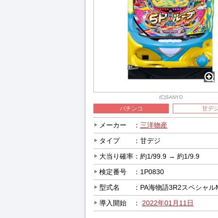
(C)SANYO
パチンコ
甘デ
メーカー ：
三洋物産
タイプ ：
甘デジ
大当り確率：
約1/99.9 → 約1/9.9
検定番号 ：1P0830
型式名 ：
PA海物語3R2スペシャル
導入開始 ：
2022年01月11日