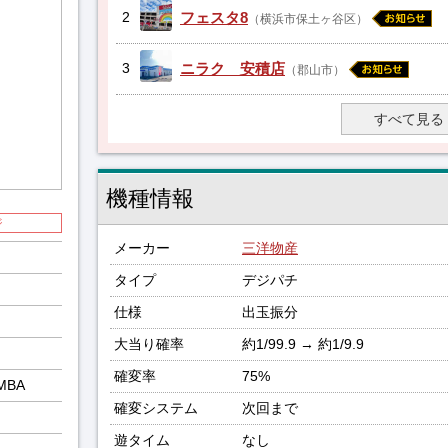
2
フェスタ8
（横浜市保土ヶ谷区）
3
ニラク 安積店
（郡山市）
すべて見る
機種情報
ジ
メーカー
三洋物産
タイプ
デジパチ
仕様
出玉振分
大当り確率
約1/99.9 → 約1/9.9
確変率
75%
MBA
確変システム
次回まで
遊タイム
なし