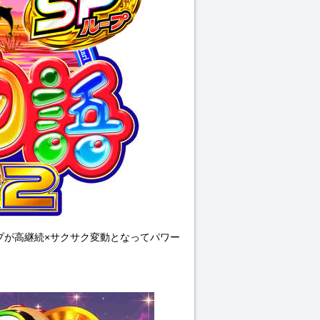
プが高継続×サクサク変動となってパワー