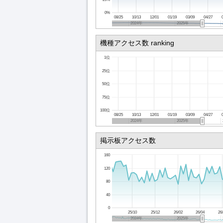
0%
08/25
10/13
12/01
01/19
03/09
04/27
2024年
2025年
機種アクセス数 ranking
1位
25位
50位
75位
100位
08/25
10/13
12/01
01/19
03/09
04/27
2024年
2025年
掲示板アクセス数
160
120
80
40
0
25/10
25/12
26/02
26/04
26
2024年
2025年