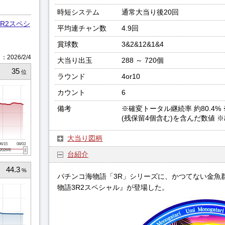
時短システム
通常大当り後20回
3R2スペシ
平均連チャン数
4.9回
賞球数
3&2&12&1&4
2026/2/4
大当り出玉
288 ～ 720個
35
位
ラウンド
4or10
カウント
6
備考
※確変トータル継続率 約80.4
(残保留4個含む)を含んだ数値 
大当り図柄
06/15
08/03
2026年
台紹介
44.3
%
パチンコ海物語「3R」シリーズに、かつてない金魚
物語3R2スペシャル』が登場した。