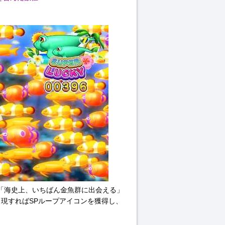
、「海史上、いちばん金魚群に出会える」
現すればSPループアイコンを獲得し、