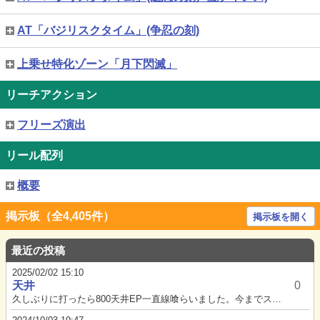
AT「バジリスクタイム」(争忍の刻)
上乗せ特化ゾーン「月下閃滅」
リーチアクション
フリーズ演出
リール配列
概要
掲示板（全4,405件）
掲示板を開く
最近の投稿
2025/02/02 15:10
天井
0
久しぶりに打ったら800天井EP一直線喰らいました。今までストレート天井10回以上引いてますが大体は巻物を殆ど引けないパ...