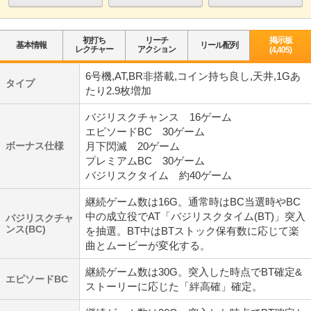
初打ち
リーチ
掲示板
基本情報
リール配列
レクチャー
アクション
(4,405)
6号機,AT,BR非搭載,コイン持ち良し,天井,1Gあ
タイプ
たり2.9枚増加
バジリスクチャンス 16ゲーム
エピソードBC 30ゲーム
ボーナス仕様
月下閃滅 20ゲーム
プレミアムBC 30ゲーム
バジリスクタイム 約40ゲーム
継続ゲーム数は16G。通常時はBC当選時やBC
中の成立役でAT「バジリスクタイム(BT)」突入
バジリスクチャ
ンス(BC)
を抽選。BT中はBTストック保有数に応じて楽
曲とムービーが変化する。
継続ゲーム数は30G。突入した時点でBT確定&
エピソードBC
ストーリーに応じた「絆高確」確定。