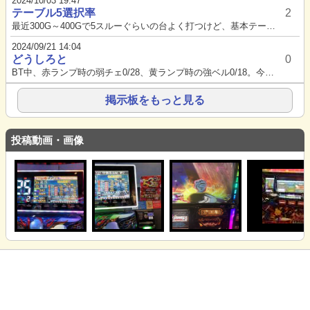
2024/10/03 19:47
テーブル5選択率
2
最近300G～400Gで5スルーぐらいの台よく打つけど、基本テーブル5だから7スルーで8回目でATばっかりなんだけど、テ...
2024/09/21 14:04
どうしろと
0
BT中、赤ランプ時の弱チェ0/28、黄ランプ時の強ベル0/18。今月全く当たりません。夜ステージも勝率2割以下。設定1だ...
掲示板をもっと見る
投稿動画・画像