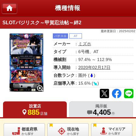
機種情報
SLOTバジリスク～甲賀忍法帖～絆2
最終更新日：
2025/02/02
パチスロ
AT
メーカー
：
ミズホ
タイプ
：6号機、AT
機械割
：97.4% ～ 112.9%
導入開始
：
2020年02月17日
台数ランク
：
圏外
(
)
店舗導入率
：
15.6
% (
)
設置店
掲示板
885
4,405
店舗
件
都道府県
現在地
マイエリア
から探す
から探す
から探す