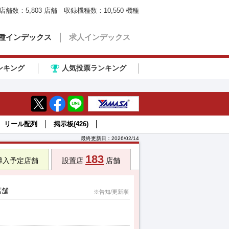
店舗数：
5,803
店舗 収録機種数：
10,550
機種
種インデックス
求人インデックス
ンキング
人気投票ランキング
リール配列
掲示板
(426)
最終更新日：
2026/02/14
183
導入予定店舗
設置店
店舗
店舗
※告知/更新順