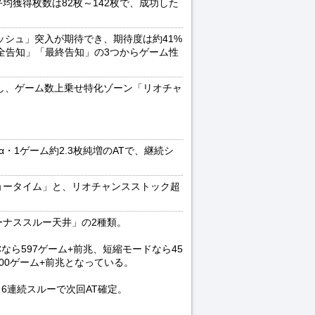
均獲得枚数は82枚～142枚で、成功した
ッシュ」突入が期待でき、期待度は約41%
完全告知」「最終告知」の3つからゲーム性
し、ゲーム数上乗せ特化ゾーン「リオチャ
・1ゲーム約2.3枚純増のATで、継続シ
ョータイム」と、リオチャンスストック超
ーナススルー天井」の2種類。
なら597ゲーム+前兆、短縮モードなら45
00ゲーム+前兆となっている。
6連続スルーで次回AT確定。