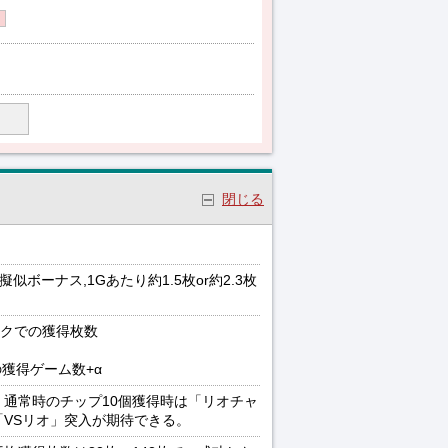
閉じる
,擬似ボーナス,1Gあたり約1.5枚or約2.3枚
イクでの獲得枚数
獲得ゲーム数+α
通常時のチップ10個獲得時は「リオチャ
VSリオ」突入が期待できる。