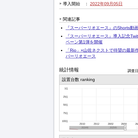
導入開始 ：
2022年09月05日
関連記事
『スーパーリオエース』のShorts動
『スーパーリオエース』導入記念Twit
ペーン第1弾を開催
「Rio」×山佐ネクストで待望の最新
パーリオエース
統計情報
調査日：
設置台数 ranking
1位
25位
50位
75位
100位
25/10
25/12
26/02
26/04
26
2024年
2025年