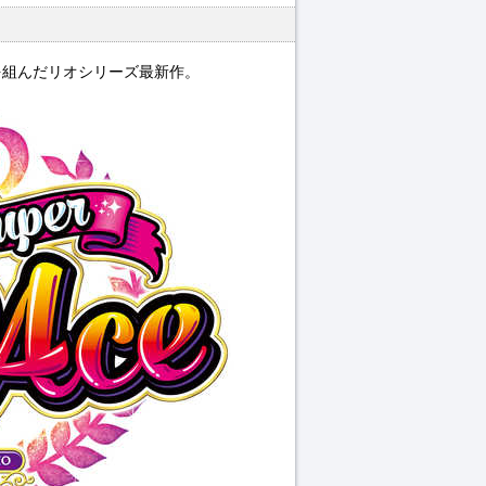
を組んだリオシリーズ最新作。