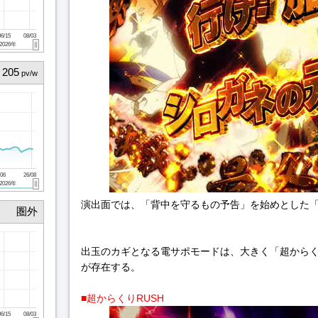
06/15
08/03
2026年
205
pv/w
/06
26/08
2026年
演出面では、「背中を守るもの予告」を始めとした「
圏外
出玉のカギとなる電サポモードは、大きく「超からくり
が存在する。
■超からくりRUSH
06/15
08/03