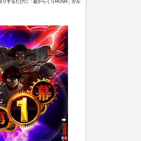
当りするたびに「超からくりRUSH」がル
。