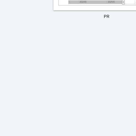
2024年
2025年
PR