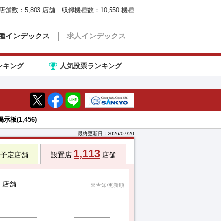
店舗数：
5,803
店舗 収録機種数：
10,550
機種
種インデックス
求人インデックス
ンキング
人気投票ランキング
掲示板
(1,456)
最終更新日：
2026/07/20
1,113
入予定店舗
設置店
店舗
3
店舗
※告知/更新順