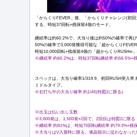
「からくりFEVER」後、「からくりチャレンジ(初
する、時短37回転+残保留4個のモード。
継続率は約60.2%で、大当り後は約50%の確率で再
50%の確率で3,000発獲得可能な「超からくりFEVE
時短10,000回転+残保留4個の「超からくりRUSH∞
※継続率 約60.2%は、時短37回転継続率:約56.5%+
スペックは、大当り確率1/319.9、初回RUSH突入率 
ミドルタイプ。
※右打ち中の大当り確率 約1/45(特図2に限る)
※出玉は払い出し玉数
※3,000発は、1,500発×2回で、2回目は特図2に限る
※継続率 約81%は、時短70回転継続率:約79.3%+残
※大当りはV入賞時に限る。液晶指示に従わなかった