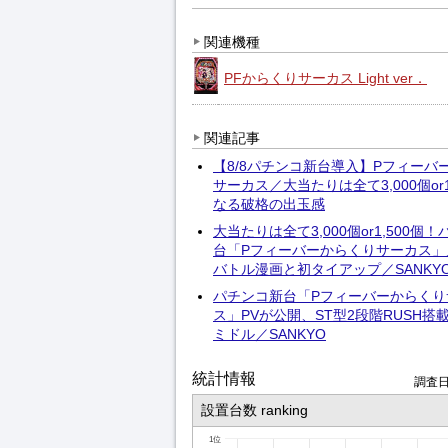
関連機種
PFからくりサーカス Light ver．
関連記事
【8/8パチンコ新台導入】Pフィーバ
サーカス／大当たりは全て3,000個or1
なる破格の出玉感
大当たりは全て3,000個or1,500個
台「Pフィーバーからくりサーカス」
バトル漫画と初タイアップ／SANKY
パチンコ新台「Pフィーバーからくり
ス」PVが公開、ST型2段階RUSH搭
ミドル／SANKYO
統計情報
調査日：
設置台数 ranking
1位