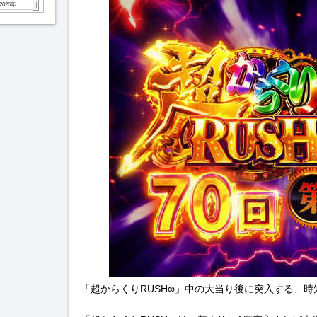
2026年
「超からくりRUSH∞」中の大当り後に突入する、時