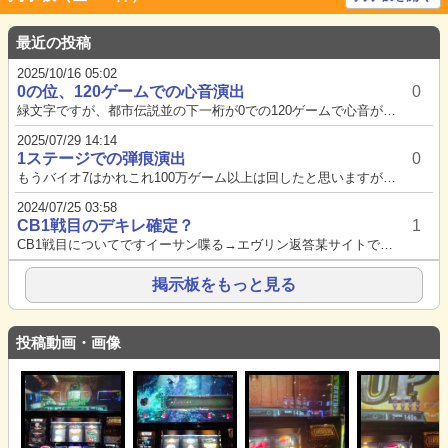
最近の投稿
2025/10/16 05:02
0の位、120ゲームでの心音演出
0
緑文字ですが、都市伝説並の下一桁が0での120ゲームで心音が発生しました！直撃では無く普通にクライマックスバトルでした。...
2025/07/29 14:14
1ステージでの弾痕演出
0
もうバイオ7はかれこれ100万ゲーム以上は回したと思いますが初めてこの演出的を見ました！1ステージ中のスタンダード演出で...
2024/07/25 03:58
CB1戦目のデキレ確定？
1
CB1戦目についてですイーサン喋る→エヴリン返答某サイトでは突破本前兆もしくはリザルトでの復活と書いてありました。僕の解...
掲示板をもっと見る
投稿動画・画像