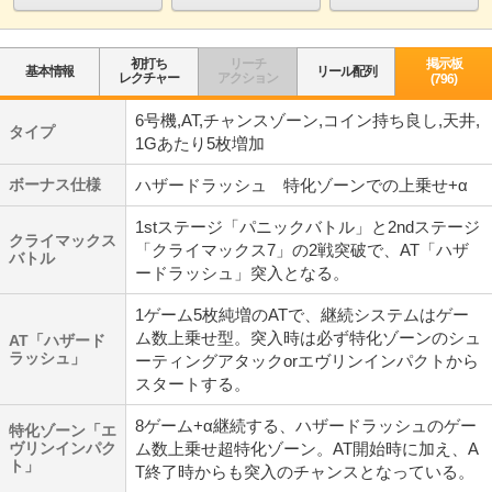
初打ち
リーチ
掲示板
基本情報
リール配列
レクチャー
アクション
(796)
6号機,AT,チャンスゾーン,コイン持ち良し,天井,
タイプ
1Gあたり5枚増加
ボーナス仕様
ハザードラッシュ 特化ゾーンでの上乗せ+α
1stステージ「パニックバトル」と2ndステージ
クライマックス
「クライマックス7」の2戦突破で、AT「ハザ
バトル
ードラッシュ」突入となる。
1ゲーム5枚純増のATで、継続システムはゲー
ム数上乗せ型。突入時は必ず特化ゾーンのシュ
AT「ハザード
ラッシュ」
ーティングアタックorエヴリンインパクトから
スタートする。
8ゲーム+α継続する、ハザードラッシュのゲー
特化ゾーン「エ
ヴリンインパク
ム数上乗せ超特化ゾーン。AT開始時に加え、A
ト」
T終了時からも突入のチャンスとなっている。