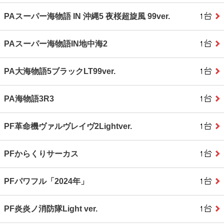
PAスーパー海物語 IN 沖縄5 夜桜超旋風 99ver.
PAスーパー海物語IN地中海2
PA大海物語5ブラックLT99ver.
PA海物語3R3
PF革命機ヴァルヴレイヴ2Lightver.
PFからくりサーカス
PFパワフル「2024年」
PF炎炎ノ消防隊Light ver.