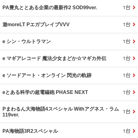
PA豊丸ととある企業の最新作2 SOD99ver.
遊moreLT PエガブレイブVVV
e シン・ウルトラマン
e マギアレコード 魔法少女まどか☆マギカ外伝
e ソードアート・オンライン 閃光の軌跡
eとある科学の超電磁砲 PHASE NEXT
Pまわるん大海物語4スペシャル Withアグネス・ラム
119ver.
PA海物語3R2スペシャル