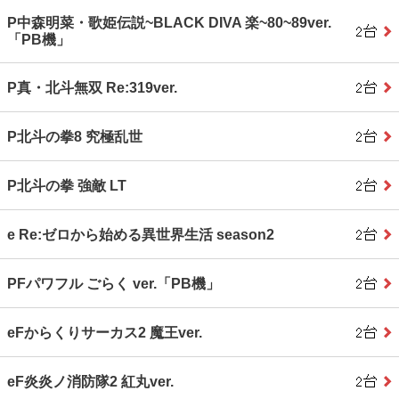
P中森明菜・歌姫伝説~BLACK DIVA 楽~80~89ver.
「PB機」
P真・北斗無双 Re:319ver.
P北斗の拳8 究極乱世
P北斗の拳 強敵 LT
e Re:ゼロから始める異世界生活 season2
PFパワフル ごらく ver.「PB機」
eFからくりサーカス2 魔王ver.
eF炎炎ノ消防隊2 紅丸ver.