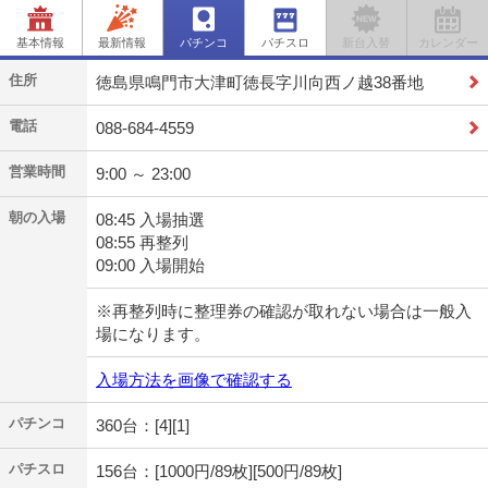
基本情報
最新情報
パチンコ
パチスロ
新台入替
カレンダー
住所
徳島県鳴門市大津町徳長字川向西ノ越38番地
電話
088-684-4559
営業時間
9:00 ～ 23:00
朝の入場
08:45 入場抽選
08:55 再整列
09:00 入場開始
※再整列時に整理券の確認が取れない場合は一般入
場になります。
入場方法を画像で確認する
パチンコ
360台：[4][1]
パチスロ
156台：[1000円/89枚][500円/89枚]