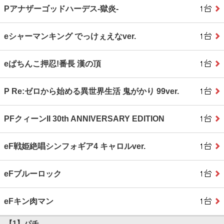
Pアナザーゴッドハーデス‐獄炎‐
eシャーマンキング でっけぇえなver.
eぱちんこ押忍!番長 漢の頂
P Re:ゼロから始める異世界生活 鬼がかり 99ver.
PFクィーンII 30th ANNIVERSARY EDITION
eF戦姫絶唱シンフォギア4 キャロルver.
eFブルーロック
eFキン肉マン
【1】パチ