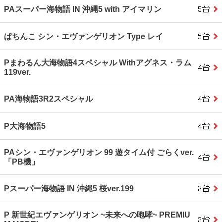
PAスーパー海物語 IN 沖縄5 with アイマリン
ぱちんこ シン・エヴァンゲリオン Type レイ
Pまわるん大海物語4スペシャル Withアグネス・ラム
119ver.
PA海物語3R2スペシャル
P大海物語5
PAシン・エヴァンゲリオン 99 遊タイム付 ごらくver.
「PB機」
Pスーパー海物語 IN 沖縄5 桜ver.199
P 新世紀エヴァンゲリオン ~未来への咆哮~ PREMIU