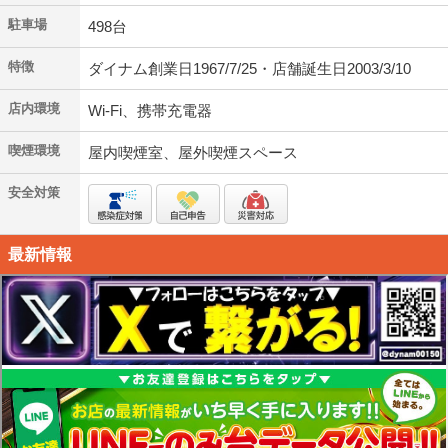
駐車場
498台
特徴
ダイナム創業日1967/7/25・店舗誕生日2003/3/10
店内環境
Wi-Fi、携帯充電器
喫煙環境
屋内喫煙室、屋外喫煙スペース
安全対策
最新情報