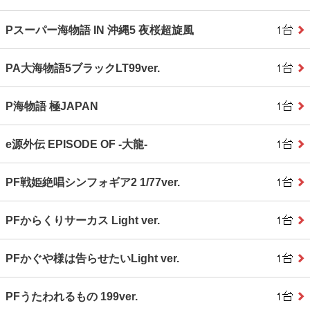
Pスーパー海物語 IN 沖縄5 夜桜超旋風
PA大海物語5ブラックLT99ver.
P海物語 極JAPAN
e源外伝 EPISODE OF ‐大龍‐
PF戦姫絶唱シンフォギア2 1/77ver.
PFからくりサーカス Light ver.
PFかぐや様は告らせたいLight ver.
PFうたわれるもの 199ver.