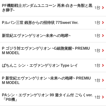
PF機動戦士ガンダムユニコーン 再来‐白き一角獣と黒
き獅子‐
Pルパン三世 銭形からの招待状 77Sweet Ver.
新世紀エヴァンゲリオン~未来への咆哮~
P ゴジラ対エヴァンゲリオン ~G細胞覚醒~ PREMIU
M MODEL
ぱちんこ シン・エヴァンゲリオン Type レイ
P 新世紀エヴァンゲリオン ~未来への咆哮~ PREMIU
M MODEL
PAシン・エヴァンゲリオン 99 遊タイム付 ごらくver.
「PB機」