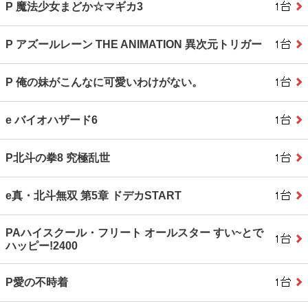
P 魔法少女まどか☆マギカ3
P アズールレーン THE ANIMATION 異次元トリガー
P 俺の妹がこんなに可愛いわけがない。
e バイオハザード6
P北斗の拳8 究極乱世
e真・北斗無双 第5章 ドデカSTART
PAハイスクール・フリート オールスター すい~とで
ハッピー!2400
P愛の不時着