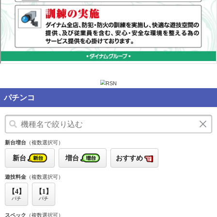
パチンコ
新台増台
（複数選択可）
新台
増台
おすすめ
遊技料金
（複数選択可）
【4】
【1】
パチ
パチ
スペック
（複数選択可）