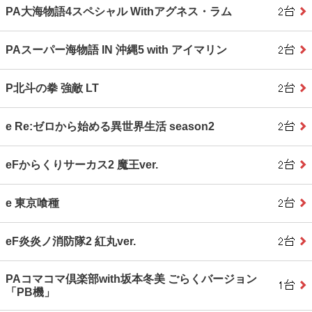
PA大海物語4スペシャル Withアグネス・ラム
PAスーパー海物語 IN 沖縄5 with アイマリン
P北斗の拳 強敵 LT
e Re:ゼロから始める異世界生活 season2
eFからくりサーカス2 魔王ver.
e 東京喰種
eF炎炎ノ消防隊2 紅丸ver.
PAコマコマ倶楽部with坂本冬美 ごらくバージョン
「PB機」