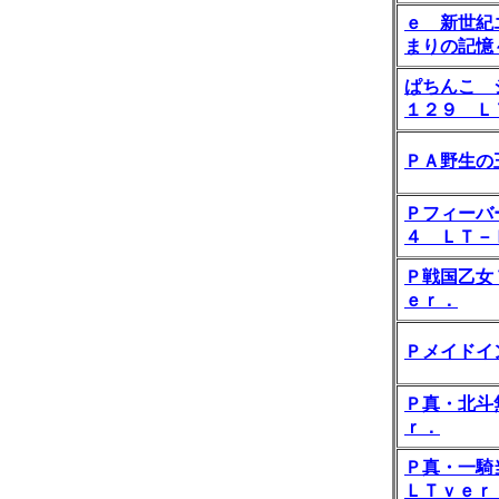
ｅ 新世紀
まりの記憶
ぱちんこ 
１２９ Ｌ
ＰＡ野生の
Ｐフィーバ
４ ＬＴ－
Ｐ戦国乙女
ｅｒ．
Ｐメイドイ
Ｐ真・北斗
ｒ．
Ｐ真・一騎
ＬＴｖｅｒ