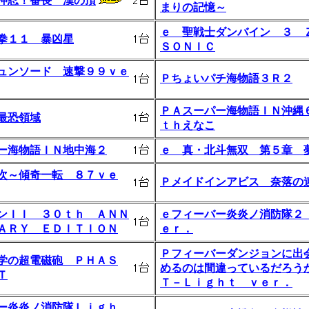
押忍！番長 漢の頂
まりの記憶～
ｅ 聖戦士ダンバイン ３ 
拳１１ 暴凶星
ＳＯＮＩＣ
ュンソード 速撃９９ｖｅ
Ｐちょいパチ海物語３Ｒ２
ＰＡスーパー海物語ＩＮ沖縄
最恐領域
ｔｈえなこ
ー海物語ＩＮ地中海２
ｅ 真・北斗無双 第５章 
次～傾奇一転 ８７ｖｅ
Ｐメイドインアビス 奈落の
ンＩＩ ３０ｔｈ ＡＮＮ
ｅフィーバー炎炎ノ消防隊２
ＡＲＹ ＥＤＩＴＩＯＮ
ｅｒ．
Ｐフィーバーダンジョンに出
学の超電磁砲 ＰＨＡＳ
めるのは間違っているだろう
Ｔ
Ｔ－Ｌｉｇｈｔ ｖｅｒ．
ー炎炎ノ消防隊Ｌｉｇｈ