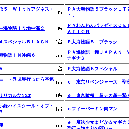
語５ Ｗｉｔｈアグネス・
ＰＡ大海物語５ブラックＬＴ
ｒ．
ＰＡわんわんパラダイスＣＥ
ー海物語ＩＮ地中海２
ＡＴＩＯＮ
４スペシャルＢＬＡＣＫ
Ｐ大海物語５ ブラック
ＰＡ海物語 極ＪＡＰＡＮ 
海物語ＩＮ沖縄６
ナギナミ
５
Ｐ大海物語５スペシャル
生 ～異世界行ったら本気
ｅ 東京リベンジャーズ 聖
リリカルなのは
ｅ 東京喰種 超デカ超一撃
示録ハイスクール・オブ・
ｅフィーバーキン肉マン
３
ｅ 魔法少女まどか☆マギカ
種
遡行～始まりの願い～