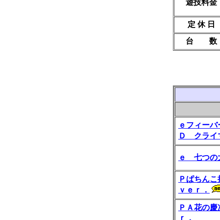
遊技料金
定 休 日
台 数
ｅフィーバ
Ｄ クライ
ｅ 七つの
Ｐぱちんこ
ｖｅｒ．
ＰＡ花の慶
ｒ．