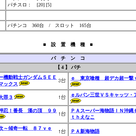
パチスロ： [20] [5]
パチンコ 360台 / スロット 165台
■ 設 置 機 種 ■
パ チ ン コ
【 4 】 パチ
ー機動戦士ガンダムＳＥＥ
ｅ 東京喰種 超デカ超一撃
マックス
ｅルパン三世ＶＳキャッツ・
大罪３
押忍！番長 漢の頂 ９９
ＰＡスーパー海物語ＩＮ沖縄
ｔｈえなこ
次～傾奇一転 ８７ｖｅ
ＰＡ新海物語