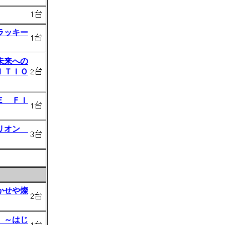
ラッキー
未来への
ＩＴＩＯ
Ｅ ＦＩ
ゲリオン
かせや燦
 ～はじ