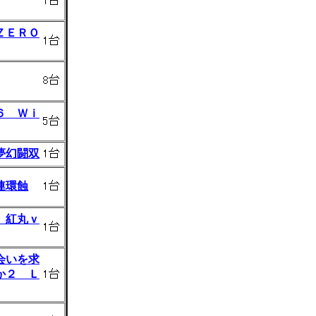
ＺＥＲＯ
６ Ｗｉ
夢幻闘双
連環蝕
 紅丸ｖ
会いを求
か２ Ｌ