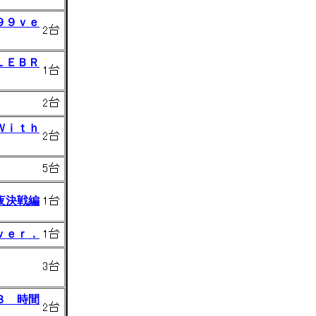
９９ｖｅ
ＬＥＢＲ
Ｗｉｔｈ
夜決戦編
ｖｅｒ．
３ 時間