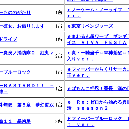
ｅノーゲーム・ノーライフ 
ーもののがたり
ｅｒ．
ー彼女、お借りします
ｅ東京リベンジャーズ
ｅまわるん超ワープ ギンギ
ドライブ
イス ＶＩＶＡ ＦＥＳＴＡ
ー炎炎ノ消防隊２ 紅丸ｖ
ｅ真・一騎当千～軍神覚醒～
入りｖｅｒ．
ｅフィーバーからくりサーカ
ーブルーロック
王ｖｅｒ．
ーＢＡＳＴＡＲＤ！！ －
ｅぱちんこ押忍！番長 漢の
神－
ｅ Ｒｅ：ゼロから始める異
斗無双 第５章 夢幻闘双
活 ｓｅａｓｏｎ２
Ｐフィーバーブルーロック 
拳１１ 暴凶星
ｔ ｖｅｒ．