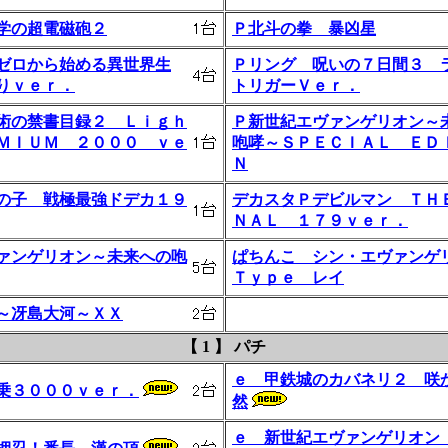
学の超電磁砲２
Ｐ北斗の拳 暴凶星
ゼロから始める異世界生
Ｐリング 呪いの７日間３ 
りｖｅｒ．
トリガーＶｅｒ．
術の禁書目録２ Ｌｉｇｈ
Ｐ新世紀エヴァンゲリオン～
ＭＩＵＭ ２０００ ｖｅ
咆哮～ＳＰＥＣＩＡＬ ＥＤ
Ｎ
の子 戦極最強ドデカ１９
デカスタＰデビルマン ＴＨ
ＮＡＬ １７９ｖｅｒ．
ァンゲリオン～未来への咆
ぱちんこ シン・エヴァン
Ｔｙｐｅ レイ
～冴島大河～ＸＸ
【 1 】 パチ
ｅ 甲鉄城のカバネリ２ 咲
乗３０００ｖｅｒ．
然
ｅ 新世紀エヴァンゲリオン