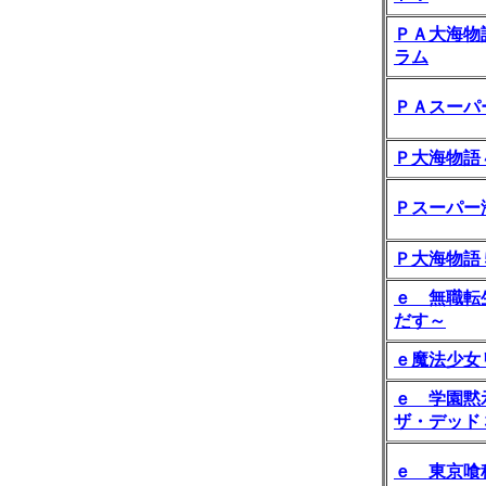
ＰＡ大海物
ラム
ＰＡスーパ
Ｐ大海物語
Ｐスーパー
Ｐ大海物語
ｅ 無職転
だす～
ｅ魔法少女
ｅ 学園黙
ザ・デッド
ｅ 東京喰