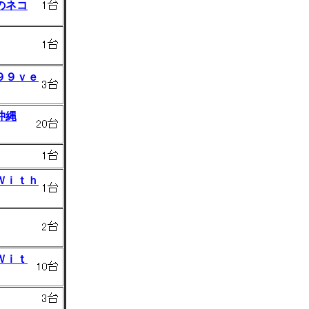
のネコ
９９ｖｅ
沖縄
Ｗｉｔｈ
Ｗｉｔ