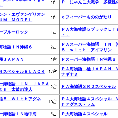
Ｐ にゃんこ大戦争 多様性
．
シン・エヴァンゲリオン
ｅフィーバーもののがたり
ＵＭ ＭＯＤＥＬ
ＰＡ大海物語５ブラックＬＴ
ーブルーロック
ｒ．
ＰＡスーパー海物語 ＩＮ 
海物語ＩＮ沖縄６
５ ｗｉｔｈ アイマリン
極ＪＡＰＡＮ
Ｐスーパー海物語ＩＮ沖縄６
ＰＡ海物語 極ＪＡＰＡＮ 
４スペシャルＢＬＡＣＫ
ナギナミ
ー海物語 ＩＮ ＪＡＰＡ
ＰＡ海物語３Ｒ２スペシャル
ｔｈ 太鼓の達人
語５ Ｗｉｔｈアグネ
ＰＡ大海物語４スペシャル 
ｈアグネス・ラム
ー海物語ＩＮ地中海
Ｐ大海物語４スペシャル