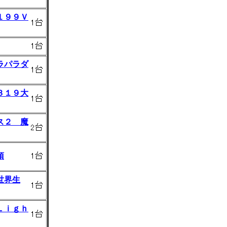
１９９Ｖ
ラパラダ
３１９大
ス２ 魔
頂
世界生
Ｌｉｇｈ