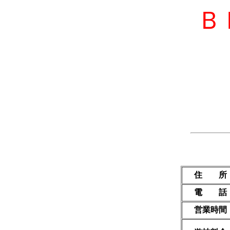
Ｂ
住 所
電 話
営業時間