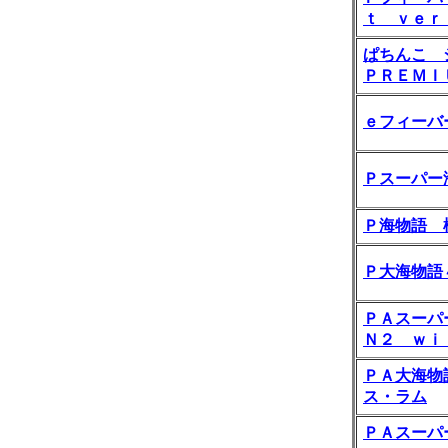
ｔ ｖｅｒ
ぱちんこ 
ＰＲＥＭＩ
ｅフィーバ
Ｐスーパー
Ｐ海物語 
Ｐ大海物語
ＰＡスーパ
Ｎ２ ｗｉ
ＰＡ大海物
ス・ラム
ＰＡスーパ