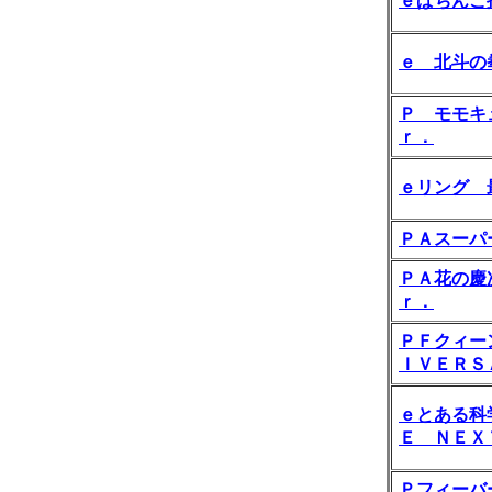
ｅぱちんこ
ｅ 北斗の
Ｐ モモキ
ｒ．
ｅリング 
ＰＡスーパ
ＰＡ花の慶
ｒ．
ＰＦクィー
ＩＶＥＲＳ
ｅとある科
Ｅ ＮＥＸ
Ｐフィーバ