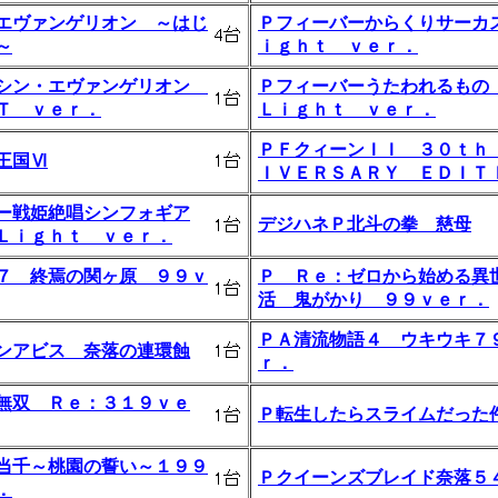
エヴァンゲリオン ～はじ
Ｐフィーバーからくりサーカ
～
ｉｇｈｔ ｖｅｒ．
シン・エヴァンゲリオン
Ｐフィーバーうたわれるもの
Ｔ ｖｅｒ．
Ｌｉｇｈｔ ｖｅｒ．
ＰＦクィーンＩＩ ３０ｔｈ
王国Ⅵ
ＩＶＥＲＳＡＲＹ ＥＤＩＴ
ー戦姫絶唱シンフォギア
デジハネＰ北斗の拳 慈母
Ｌｉｇｈｔ ｖｅｒ．
７ 終焉の関ヶ原 ９９ｖ
Ｐ Ｒｅ：ゼロから始める異
活 鬼がかり ９９ｖｅｒ．
ＰＡ清流物語４ ウキウキ７
ンアビス 奈落の連環蝕
ｒ．
無双 Ｒｅ：３１９ｖｅ
Ｐ転生したらスライムだった
当千～桃園の誓い～１９９
Ｐクイーンズブレイド奈落５
．