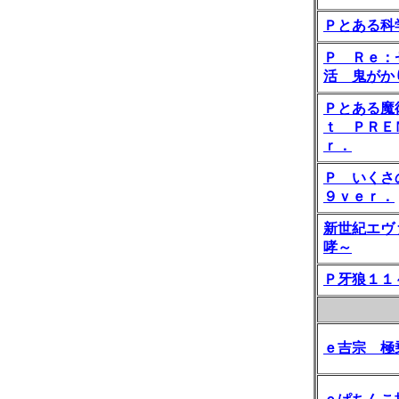
Ｐとある科
Ｐ Ｒｅ：
活 鬼がか
Ｐとある魔
ｔ ＰＲＥ
ｒ．
Ｐ いくさ
９ｖｅｒ．
新世紀エヴ
哮～
Ｐ牙狼１１
ｅ吉宗 極