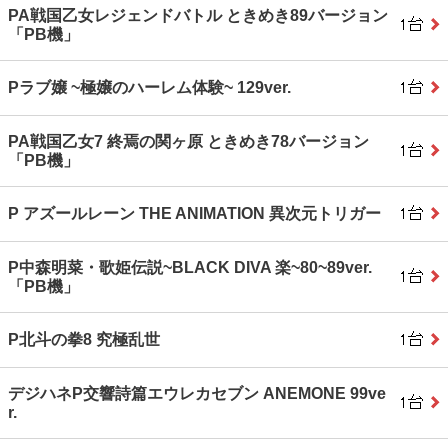
PA戦国乙女レジェンドバトル ときめき89バージョン
「PB機」
Pラブ嬢 ~極嬢のハーレム体験~ 129ver.
PA戦国乙女7 終焉の関ヶ原 ときめき78バージョン
「PB機」
P アズールレーン THE ANIMATION 異次元トリガー
P中森明菜・歌姫伝説~BLACK DIVA 楽~80~89ver.
「PB機」
P北斗の拳8 究極乱世
デジハネP交響詩篇エウレカセブン ANEMONE 99ve
r.