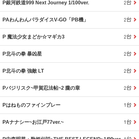
P銀河鉄道999 Next Journey 1/100ver.
PAわんわんパラダイスV‐GO「PB機」
P 魔法少女まどか☆マギカ3
P北斗の拳 暴凶星
P北斗の拳 強敵 LT
Pバジリスク~甲賀忍法帖~2 朧の章
Pはねものファインプレー
PAナナシー~お江戸77ver.~