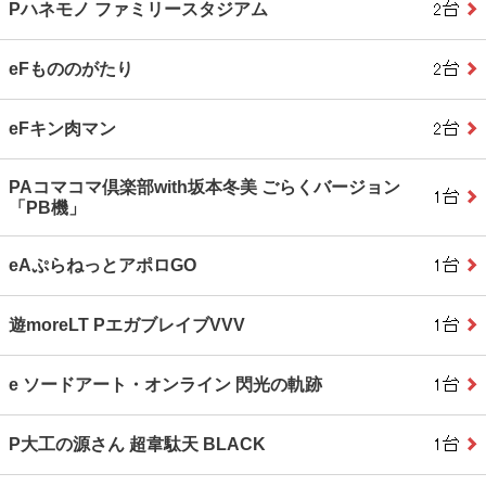
Pハネモノ ファミリースタジアム
eFもののがたり
eFキン肉マン
PAコマコマ倶楽部with坂本冬美 ごらくバージョン
「PB機」
eAぷらねっとアポロGO
遊moreLT PエガブレイブVVV
e ソードアート・オンライン 閃光の軌跡
P大工の源さん 超韋駄天 BLACK