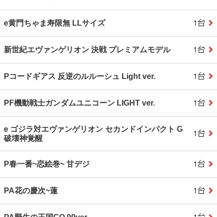
e黄門ちゃま寿限無 LLサイズ
新世紀エヴァンゲリオン 決戦 プレミアムモデル
Pコードギアス 反逆のルルーシュ Light ver.
PF機動戦士ガンダムユニコーン LIGHT ver.
e ゴジラ対エヴァンゲリオン セカンドインパクト G
破壊神覚醒
P春一番~恋絵巻~ 甘デジ
PA花の慶次~蓮