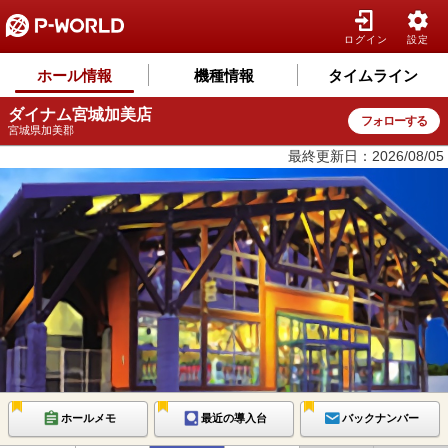
ログイン
設定
ホール情報
機種情報
タイムライン
ダイナム宮城加美店
フォローする
宮城県加美郡
最終更新日：2026/08/05
ホールメモ
最近の導入台
バックナンバー