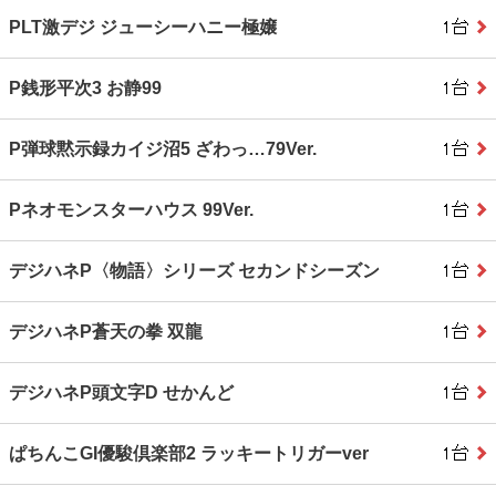
PLT激デジ ジューシーハニー極嬢
P銭形平次3 お静99
P弾球黙示録カイジ沼5 ざわっ…79Ver.
Pネオモンスターハウス 99Ver.
デジハネP〈物語〉シリーズ セカンドシーズン
デジハネP蒼天の拳 双龍
デジハネP頭文字D せかんど
ぱちんこGI優駿倶楽部2 ラッキートリガーver