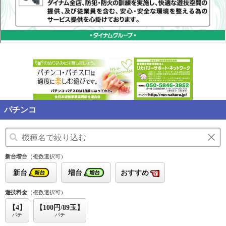
パチンコ
新台増台
（複数選択可）
新台
増台
おすすめ
遊技料金
（複数選択可）
【4】
【100円/89玉】
パチ
パチ