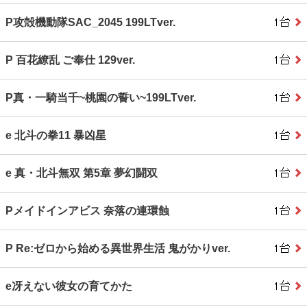
P攻殻機動隊SAC_2045 199LTver.
P 百花繚乱 ご奉仕 129ver.
P真・一騎当千~桃園の誓い~199LTver.
e 北斗の拳11 暴凶星
e 真・北斗無双 第5章 夢幻闘双
Pメイドインアビス 奈落の連環蝕
P Re:ゼロから始める異世界生活 鬼がかりver.
e冴えない彼女の育てかた