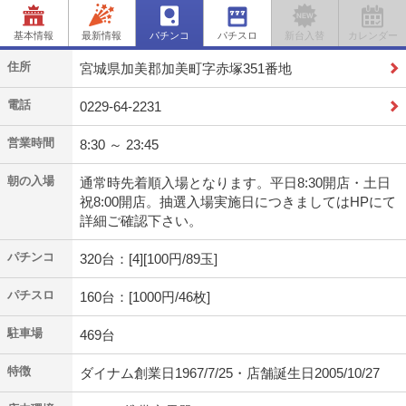
基本情報
最新情報
パチンコ
パチスロ
新台入替
カレンダー
住所
宮城県加美郡加美町字赤塚351番地
電話
0229-64-2231
営業時間
8:30 ～ 23:45
朝の入場
通常時先着順入場となります。平日8:30開店・土日
祝8:00開店。抽選入場実施日につきましてはHPにて
詳細ご確認下さい。
パチンコ
320台：[4][100円/89玉]
パチスロ
160台：[1000円/46枚]
駐車場
469台
特徴
ダイナム創業日1967/7/25・店舗誕生日2005/10/27