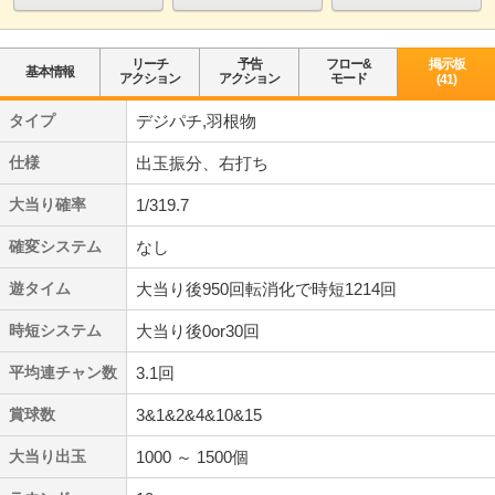
リーチ
予告
フロー&
掲示板
基本情報
アクション
アクション
モード
(41)
タイプ
デジパチ,羽根物
仕様
出玉振分、右打ち
大当り確率
1/319.7
確変システム
なし
遊タイム
大当り後950回転消化で時短1214回
時短システム
大当り後0or30回
平均連チャン数
3.1回
賞球数
3&1&2&4&10&15
大当り出玉
1000 ～ 1500個