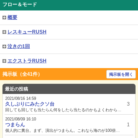
フロー＆モード
概要
レスキューRUSH
泣きの1回
エクストラRUSH
掲示板（全41件）
掲示板を開く
最近の投稿
2021/08/16 14:59
久しぶりにみたクソ台
3
回しても回しても当たらん何をしたら当たるのかもよくわからんつまらんの一言こゆタイプの台ならまだロードファラオビッグドリー...
2021/08/09 16:10
つまらん
1
個人的に糞台。まず、演出がつまらん。これなら海のが100倍マシ。そして319のやつは本当に続かないし、アタッカーが優秀じ...