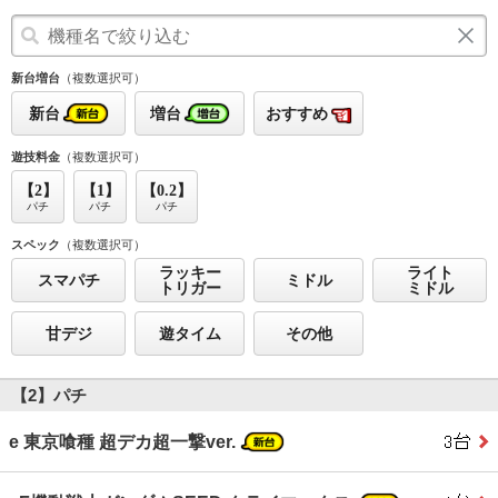
新台増台
（複数選択可）
新台
増台
おすすめ
遊技料金
（複数選択可）
【2】
【1】
【0.2】
パチ
パチ
パチ
スペック
（複数選択可）
ラッキー
ライト
スマパチ
ミドル
トリガー
ミドル
甘デジ
遊タイム
その他
【2】パチ
e 東京喰種 超デカ超一撃ver.