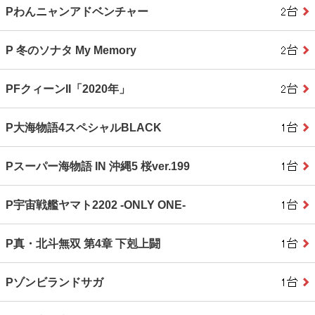
Pわんニャンアドベンチャー
P 冬のソナタ My Memory
PFクィーンII「2020年」
P大海物語4スペシャルBLACK
Pスーパー海物語 IN 沖縄5 桜ver.199
P宇宙戦艦ヤマト2202 ‐ONLY ONE‐
P真・北斗無双 第4章 下剋上闘
Pゾンビランドサガ