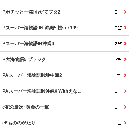
Pポチッと一発!おだてブタ2
Pスーパー海物語 IN 沖縄5 桜ver.199
Pスーパー海物語IN沖縄6
P大海物語5 ブラック
PAスーパー海物語IN地中海2
PAスーパー海物語IN沖縄6 Withえなこ
e花の慶次~黄金の一撃
eFもののがたり