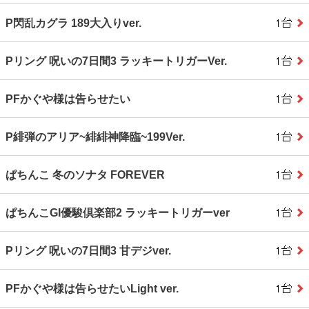
P閃乱カグラ 189大入りver.
Pリング 呪いの7日間3 ラッキートリガーVer.
PFかぐや様は告らせたい
P緋弾のアリア~緋緋神降臨~199Ver.
ぱちんこ 冬のソナタ FOREVER
ぱちんこGI優駿倶楽部2 ラッキートリガーver
Pリング 呪いの7日間3 甘デジver.
PFかぐや様は告らせたいLight ver.