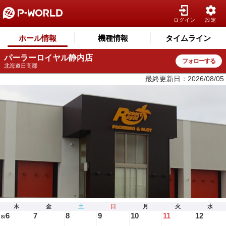
ログイン
設定
ホール情報
機種情報
タイムライン
パーラーロイヤル静内店
フォローする
北海道日高郡
最終更新日：2026/08/05
木
金
土
日
月
火
水
6
7
8
9
10
11
12
8/