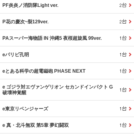
PF炎炎ノ消防隊Light ver.
P花の慶次~裂129ver.
PAスーパー海物語 IN 沖縄5 夜桜超旋風 99ver.
eパリピ孔明
eとある科学の超電磁砲 PHASE NEXT
e ゴジラ対エヴァンゲリオン セカンドインパクト G
破壊神覚醒
e東京リベンジャーズ
e 真・北斗無双 第5章 夢幻闘双