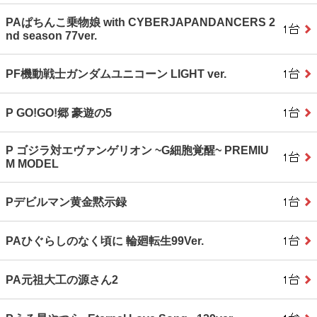
PAぱちんこ乗物娘 with CYBERJAPANDANCERS 2
nd season 77ver.
PF機動戦士ガンダムユニコーン LIGHT ver.
P GO!GO!郷 豪遊の5
P ゴジラ対エヴァンゲリオン ~G細胞覚醒~ PREMIU
M MODEL
Pデビルマン黄金黙示録
PAひぐらしのなく頃に 輪廻転生99Ver.
PA元祖大工の源さん2