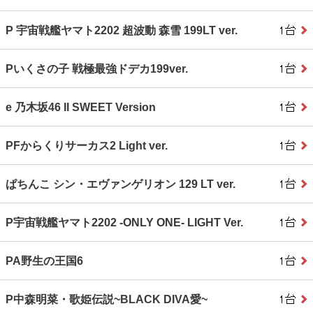
P 宇宙戦艦ヤマト2202 超波動 森雪 199LT ver.
Pいくさの子 戦極最強ドデカ199ver.
e 乃木坂46 II SWEET Version
PFからくりサーカス2 Light ver.
ぱちんこ シン・エヴァンゲリオン 129 LT ver.
P宇宙戦艦ヤマト2202 ‐ONLY ONE‐ LIGHT Ver.
PA野生の王国6
P中森明菜・歌姫伝説~BLACK DIVA愛~