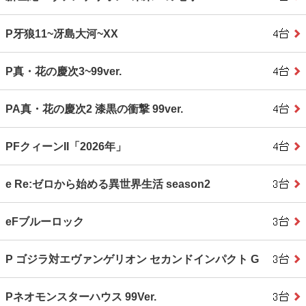
P牙狼11~冴島大河~XX
P真・花の慶次3~99ver.
PA真・花の慶次2 漆黒の衝撃 99ver.
PFクィーンII「2026年」
e Re:ゼロから始める異世界生活 season2
eFブルーロック
P ゴジラ対エヴァンゲリオン セカンドインパクト G
Pネオモンスターハウス 99Ver.