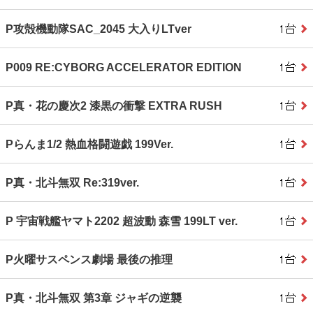
P攻殻機動隊SAC_2045 大入りLTver
P009 RE:CYBORG ACCELERATOR EDITION
P真・花の慶次2 漆黒の衝撃 EXTRA RUSH
Pらんま1/2 熱血格闘遊戯 199Ver.
P真・北斗無双 Re:319ver.
P 宇宙戦艦ヤマト2202 超波動 森雪 199LT ver.
P火曜サスペンス劇場 最後の推理
P真・北斗無双 第3章 ジャギの逆襲