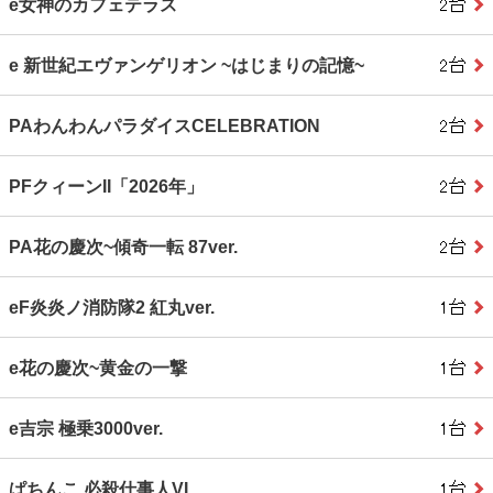
e女神のカフェテラス
e 新世紀エヴァンゲリオン ~はじまりの記憶~
PAわんわんパラダイスCELEBRATION
PFクィーンII「2026年」
PA花の慶次~傾奇一転 87ver.
eF炎炎ノ消防隊2 紅丸ver.
e花の慶次~黄金の一撃
e吉宗 極乗3000ver.
ぱちんこ 必殺仕事人VI