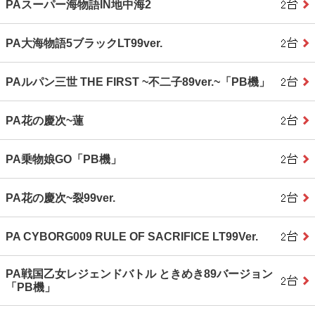
PAスーパー海物語IN地中海2
PA大海物語5ブラックLT99ver.
PAルパン三世 THE FIRST ~不二子89ver.~「PB機」
PA花の慶次~蓮
PA乗物娘GO「PB機」
PA花の慶次~裂99ver.
PA CYBORG009 RULE OF SACRIFICE LT99Ver.
PA戦国乙女レジェンドバトル ときめき89バージョン
「PB機」