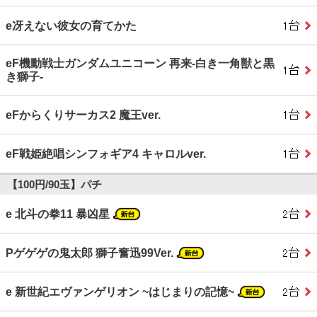
e冴えない彼女の育てかた
eF機動戦士ガンダムユニコーン 再来‐白き一角獣と黒
き獅子‐
eFからくりサーカス2 魔王ver.
eF戦姫絶唱シンフォギア4 キャロルver.
【100円/90玉】パチ
e 北斗の拳11 暴凶星
Pゲゲゲの鬼太郎 獅子奮迅99Ver.
e 新世紀エヴァンゲリオン ~はじまりの記憶~