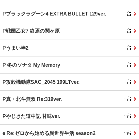
Pブラックラグーン4 EXTRA BULLET 129ver.
P戦国乙女7 終焉の関ヶ原
Pうまい棒2
P 冬のソナタ My Memory
P攻殻機動隊SAC_2045 199LTver.
P真・北斗無双 Re:319ver.
Pやじきた道中記 甘味ver.
e Re:ゼロから始める異世界生活 season2