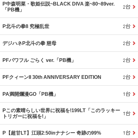
P中森明菜・歌姫伝説~BLACK DIVA 楽~80~89ver.
「PB機」
P北斗の拳8 究極乱世
デジハネP北斗の拳 慈母
PFパワフル ごらく ver.「PB機」
PFクィーンII 30th ANNIVERSARY EDITION
PA満開爛漫GO「PB機」
Pこの素晴らしい世界に祝福を!199LT「このラッキー
トリガーに祝福を!」
P【超甘LT】江頭2:50inナナシー 奇跡の99%