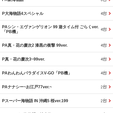
P大海物語4スペシャル
PAシン・エヴァンゲリオン 99 遊タイム付 ごらくver.
「PB機」
PA真・花の慶次2 漆黒の衝撃 99ver.
P真・花の慶次3~99ver.
PAわんわんパラダイスV‐GO「PB機」
PAナナシー~お江戸77ver.~
Pスーパー海物語 IN 沖縄5 桜ver.199