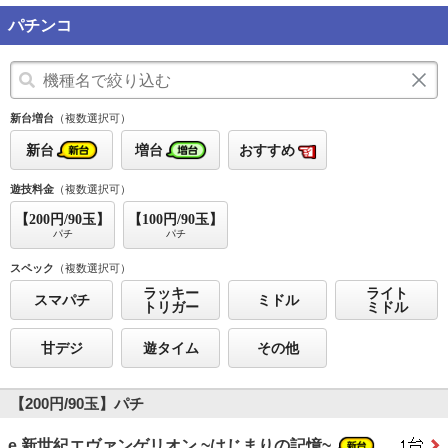
パチンコ
新台増台
（複数選択可）
新台
増台
おすすめ
遊技料金
（複数選択可）
【200円/90玉】
【100円/90玉】
パチ
パチ
スペック
（複数選択可）
ラッキー
ライト
スマパチ
ミドル
トリガー
ミドル
甘デジ
遊タイム
その他
【200円/90玉】パチ
e 新世紀エヴァンゲリオン ~はじまりの記憶~