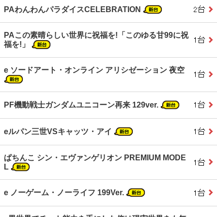
PAわんわんパラダイスCELEBRATION
PAこの素晴らしい世界に祝福を!「このゆる甘99に祝
福を!」
e ソードアート・オンライン アリシゼーション 夜空
PF機動戦士ガンダムユニコーン再来 129ver.
eルパン三世VSキャッツ・アイ
ぱちんこ シン・エヴァンゲリオン PREMIUM MODE
L
e ノーゲーム・ノーライフ 199Ver.