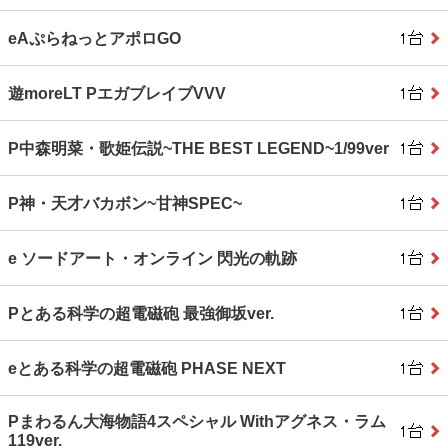
eAぷらねっとアポロGO
遊moreLT PエガブレイブVVV
P中森明菜・歌姫伝説~THE BEST LEGEND~1/99ver
P神・天才バカボン~甘神SPEC~
e ソードアート・オンライン 閃光の軌跡
Pとある科学の超電磁砲 最強御坂ver.
eとある科学の超電磁砲 PHASE NEXT
Pまわるん大海物語4スペシャル Withアグネス・ラム
119ver.