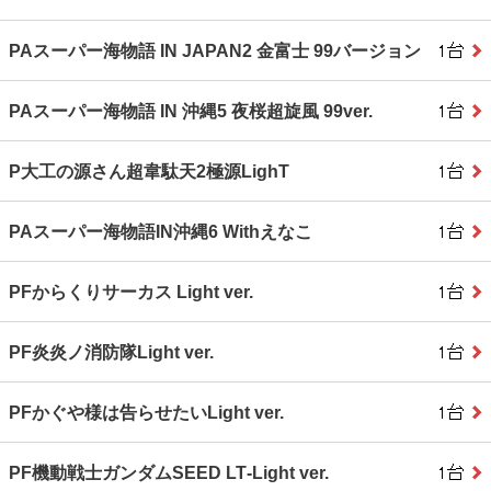
PAスーパー海物語 IN JAPAN2 金富士 99バージョン
PAスーパー海物語 IN 沖縄5 夜桜超旋風 99ver.
P大工の源さん超韋駄天2極源LighT
PAスーパー海物語IN沖縄6 Withえなこ
PFからくりサーカス Light ver.
PF炎炎ノ消防隊Light ver.
PFかぐや様は告らせたいLight ver.
PF機動戦士ガンダムSEED LT‐Light ver.