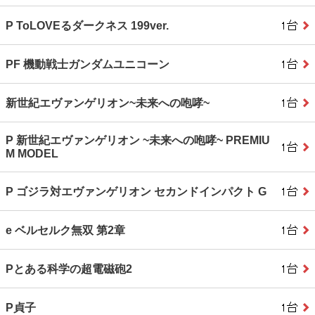
P ToLOVEるダークネス 199ver.
PF 機動戦士ガンダムユニコーン
新世紀エヴァンゲリオン~未来への咆哮~
P 新世紀エヴァンゲリオン ~未来への咆哮~ PREMIU
M MODEL
P ゴジラ対エヴァンゲリオン セカンドインパクト G
e ベルセルク無双 第2章
Pとある科学の超電磁砲2
P貞子