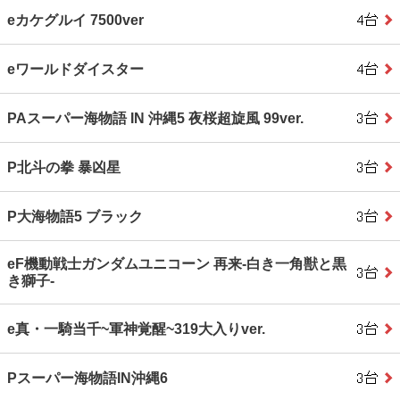
eカケグルイ 7500ver
eワールドダイスター
PAスーパー海物語 IN 沖縄5 夜桜超旋風 99ver.
P北斗の拳 暴凶星
P大海物語5 ブラック
eF機動戦士ガンダムユニコーン 再来‐白き一角獣と黒
き獅子‐
e真・一騎当千~軍神覚醒~319大入りver.
Pスーパー海物語IN沖縄6