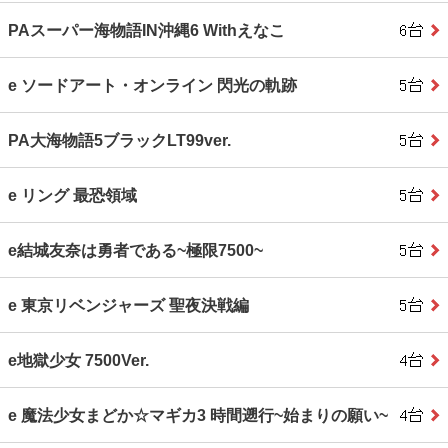
PAスーパー海物語IN沖縄6 Withえなこ
e ソードアート・オンライン 閃光の軌跡
PA大海物語5ブラックLT99ver.
e リング 最恐領域
e結城友奈は勇者である~極限7500~
e 東京リベンジャーズ 聖夜決戦編
e地獄少女 7500Ver.
e 魔法少女まどか☆マギカ3 時間遡行~始まりの願い~