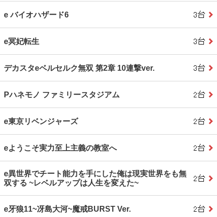
e バイオハザード6
e冥妃転生
デカスタeベルセルク無双 第2章 10連撃ver.
Pハネモノ ファミリースタジアム
e東京リベンジャーズ
eようこそ実力至上主義の教室へ
e異世界でチート能力を手にした俺は現実世界をも無
双する ~レベルアップは人生を変えた~
e牙狼11~冴島大河~魔戒BURST Ver.