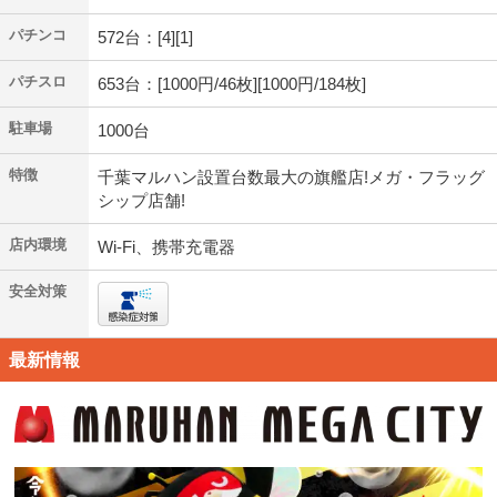
パチンコ
572台：[4][1]
パチスロ
653台：[1000円/46枚][1000円/184枚]
駐車場
1000台
特徴
千葉マルハン設置台数最大の旗艦店!メガ・フラッグ
シップ店舗!
店内環境
Wi-Fi、携帯充電器
安全対策
最新情報