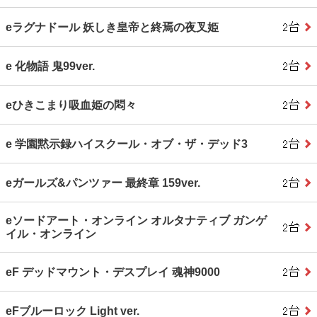
eラグナドール 妖しき皇帝と終焉の夜叉姫
e 化物語 鬼99ver.
eひきこまり吸血姫の悶々
e 学園黙示録ハイスクール・オブ・ザ・デッド3
eガールズ&パンツァー 最終章 159ver.
eソードアート・オンライン オルタナティブ ガンゲ
イル・オンライン
eF デッドマウント・デスプレイ 魂神9000
eFブルーロック Light ver.