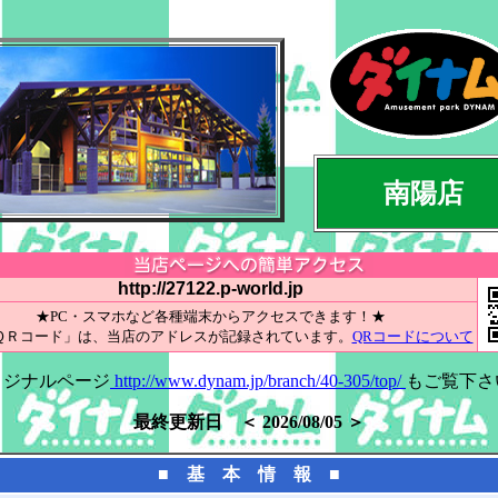
南陽店
http://27122.p-world.jp
★PC・スマホなど各種端末からアクセスできます！★
ＱＲコード」は、当店のアドレスが記録されています。
QRコードについて
リジナルページ
http://www.dynam.jp/branch/40-305/top/
もご覧下さ
最終更新日 ＜ 2026/08/05 ＞
■ 基 本 情 報 ■