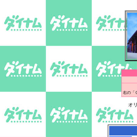
右の「
オ