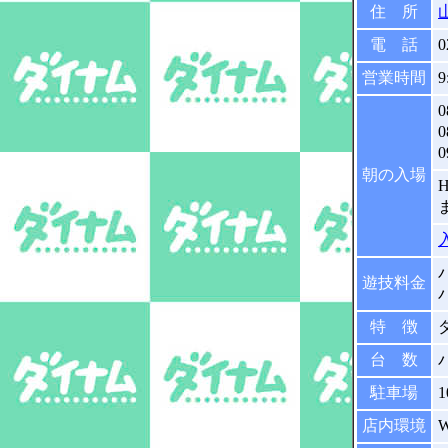
住 所
電 話
0
営業時間
9
0
0
0
朝の入場
遊技料金
特 徴
台 数
駐車場
店内環境