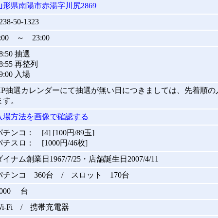
山形県南陽市赤湯字川尻2869
238-50-1323
:00 ～ 23:00
8:50 抽選
8:55 再整列
9:00 入場
HP抽選カレンダーにて抽選が無い日につきましては、先着順の
ます。
入場方法を画像で確認する
パチンコ： [4] [100円/89玉]
パチスロ： [1000円/46枚]
ダイナム創業日1967/7/25・店舗誕生日2007/4/11
パチンコ 360台 / スロット 170台
1000 台
Wi-Fi / 携帯充電器