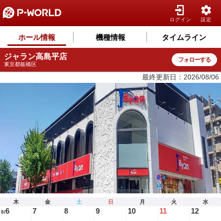
ログイン
設定
ホール情報
機種情報
タイムライン
ジャラン高島平店
フォローする
東京都板橋区
最終更新日：2026/08/06
木
金
土
日
月
火
水
6
7
8
9
10
11
12
8/