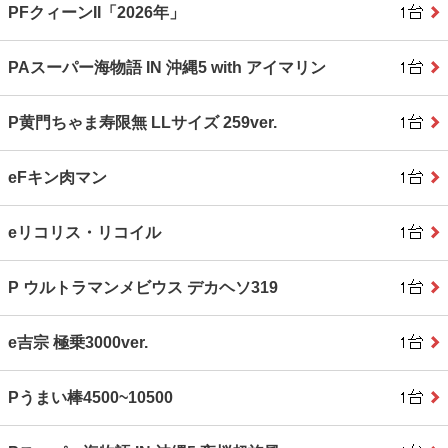
PFクィーンII「2026年」
PAスーパー海物語 IN 沖縄5 with アイマリン
P黄門ちゃま寿限無 LLサイズ 259ver.
eFキン肉マン
eリコリス・リコイル
P ウルトラマンメビウス デカヘソ319
e吉宗 極乗3000ver.
Pうまい棒4500~10500