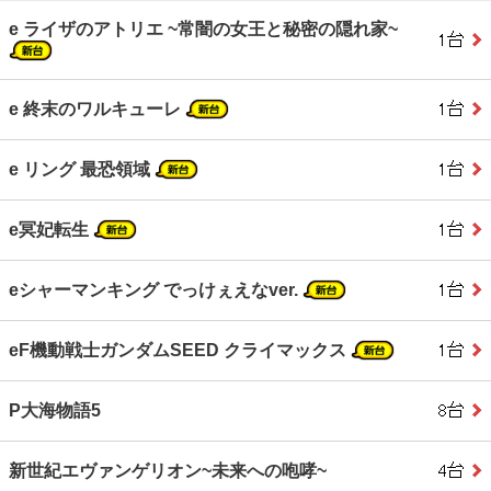
e ライザのアトリエ ~常闇の女王と秘密の隠れ家~
e 終末のワルキューレ
e リング 最恐領域
e冥妃転生
eシャーマンキング でっけぇえなver.
eF機動戦士ガンダムSEED クライマックス
P大海物語5
新世紀エヴァンゲリオン~未来への咆哮~