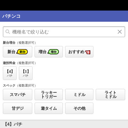
パチンコ
新台増台
（複数選択可）
新台
増台
おすすめ
遊技料金
（複数選択可）
【4】
【1】
パチ
パチ
スペック
（複数選択可）
ラッキー
ライト
スマパチ
ミドル
トリガー
ミドル
甘デジ
遊タイム
その他
【4】パチ