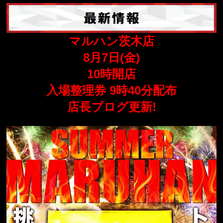
マルハン茨木店
8月7
日(金
)
10時開店
入場整理券 9時40分配布
店長ブログ更新!