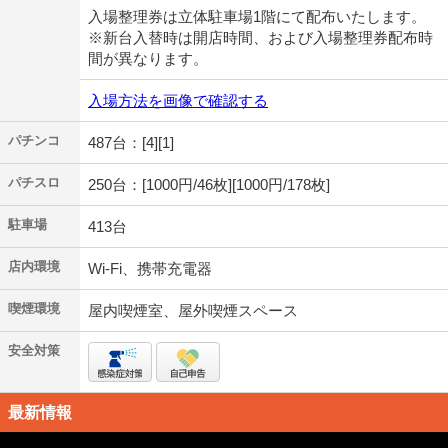
入場整理券は立体駐車場1階にて配布いたします。
※新台入替時は開店時間、および入場整理券配布時
間が異なります。
入場方法を画像で確認する
パチンコ
487台：[4][1]
パチスロ
250台：[1000円/46枚][1000円/178枚]
駐車場
413台
店内環境
Wi-Fi、携帯充電器
喫煙環境
屋内喫煙室、屋外喫煙スペース
安全対策
最新情報