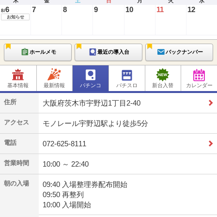
木
金
土
日
月
火
水
6
7
8
9
10
11
12
8/
お知らせ
ホールメモ
最近の導入台
バックナンバー
基本情報
最新情報
パチンコ
パチスロ
新台入替
カレンダー
住所
大阪府茨木市宇野辺1丁目2-40
アクセス
モノレール宇野辺駅より徒歩5分
電話
072-625-8111
営業時間
10:00 ～ 22:40
朝の入場
09:40 入場整理券配布開始
09:50 再整列
10:00 入場開始