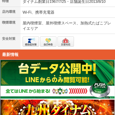
特徴
ダイナム創業日1967/7/25・店舗誕生日2013/8/10
店内環境
Wi-Fi、携帯充電器
喫煙環境
屋内喫煙室、屋外喫煙スペース、加熱式たばこプレ
イエリア
安全対策
最新情報