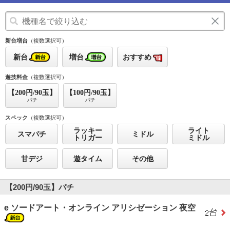
新台増台
（複数選択可）
新台
増台
おすすめ
遊技料金
（複数選択可）
【200円/90玉】
【100円/90玉】
パチ
パチ
スペック
（複数選択可）
ラッキー
ライト
スマパチ
ミドル
トリガー
ミドル
甘デジ
遊タイム
その他
【200円/90玉】パチ
e ソードアート・オンライン アリシゼーション 夜空