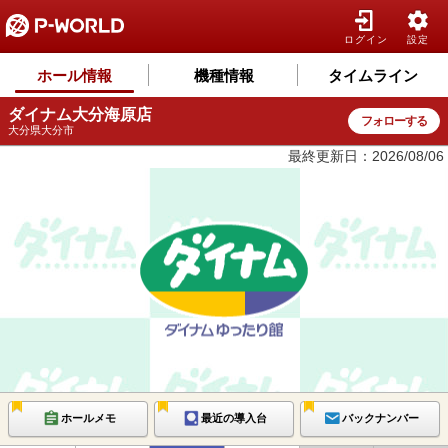
ログイン
設定
ホール情報
機種情報
タイムライン
ダイナム大分海原店
フォローする
大分県大分市
最終更新日：2026/08/06
ホールメモ
最近の導入台
バックナンバー