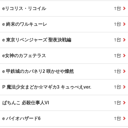
eリコリス・リコイル
e 終末のワルキューレ
e 東京リベンジャーズ 聖夜決戦編
e女神のカフェテラス
e 甲鉄城のカバネリ2 咲かせや燦然
P 魔法少女まどか☆マギカ3 キュゥべえver.
ぱちんこ 必殺仕事人VI
e バイオハザード6