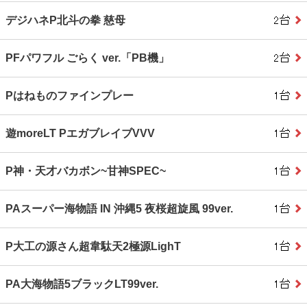
デジハネP北斗の拳 慈母
PFパワフル ごらく ver.「PB機」
Pはねものファインプレー
遊moreLT PエガブレイブVVV
P神・天才バカボン~甘神SPEC~
PAスーパー海物語 IN 沖縄5 夜桜超旋風 99ver.
P大工の源さん超韋駄天2極源LighT
PA大海物語5ブラックLT99ver.