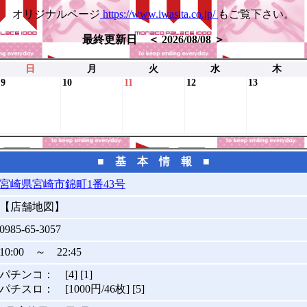
オリジナルページ
https://www.iwasita.co.jp/
もご覧下さい。
最終更新日 ＜ 2026/08/08 ＞
日
月
火
水
木
9
10
11
12
13
■ 基 本 情 報 ■
宮崎県宮崎市錦町1番43号
【店舗地図】
0985-65-3057
10:00 ～ 22:45
パチンコ： [4] [1]
パチスロ： [1000円/46枚] [5]