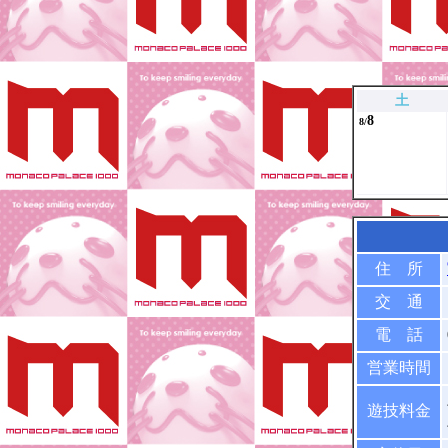
土
8
8/
住 所
交 通
電 話
営業時間
遊技料金