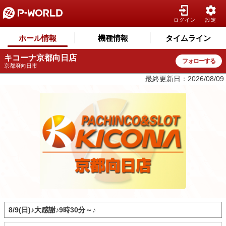
ログイン
設定
ホール情報
機種情報
タイムライン
キコーナ京都向日店
フォローする
京都府向日市
最終更新日：2026/08/09
8/9(日)♪大感謝♪9時30分～♪