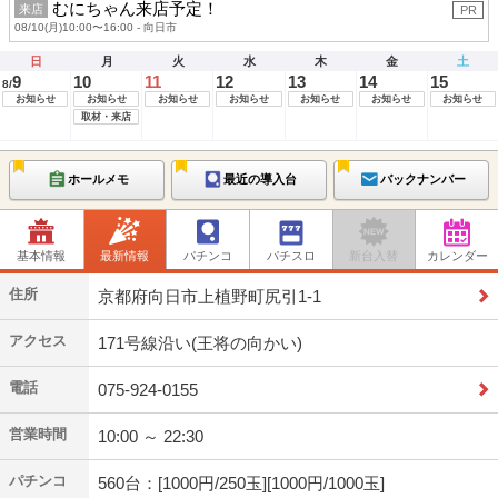
むにちゃん来店予定！
来店
PR
08/10(月)10:00〜16:00 - 向日市
日
月
火
水
木
金
土
9
10
11
12
13
14
15
8/
お知らせ
お知らせ
お知らせ
お知らせ
お知らせ
お知らせ
お知らせ
取材・来店
ホールメモ
最近の導入台
バックナンバー
基本情報
最新情報
パチンコ
パチスロ
新台入替
カレンダー
住所
京都府向日市上植野町尻引1-1
アクセス
171号線沿い(王将の向かい)
電話
075-924-0155
営業時間
10:00 ～ 22:30
パチンコ
560台：[1000円/250玉][1000円/1000玉]