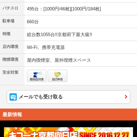
パチスロ
495台：[1000円/46枚][1000円/184枚]
駐車場
660台
特徴
総台数1055台!!京都府下最大級!!
店内環境
Wi-Fi、携帯充電器
喫煙環境
屋内喫煙室、屋外喫煙スペース
安全対策
メールでも受け取る
最新情報