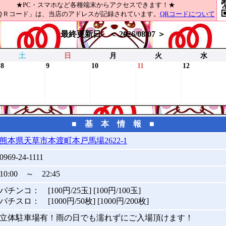
★PC・スマホなど各種端末からアクセスできます！★
ＱＲコード」は、当店のアドレスが記録されています。
QRコードについて
最終更新日 ＜ 2026/08/07 ＞
土
日
月
火
水
8
9
10
11
12
■ 基 本 情 報 ■
熊本県天草市本渡町本戸馬場2622-1
0969-24-1111
10:00 ～ 22:45
パチンコ： [100円/25玉] [100円/100玉]
パチスロ： [1000円/50枚] [1000円/200枚]
立体駐車場有！雨の日でも濡れずにご入場頂けます！