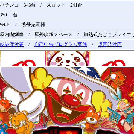
パチンコ 343台 / スロット 241台
350 台
Wi-Fi / 携帯充電器
屋内喫煙室 / 屋外喫煙スペース / 加熱式たばこプレイエ
感染症対策
/
自己申告プログラム実施
/
災害時対応