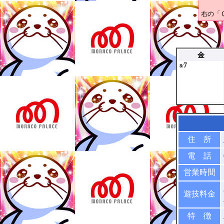
右の「
金
7
8/
住 所
電 話
営業時間
遊技料金
特 徴