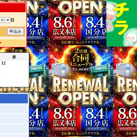
日
除
◆
水
12