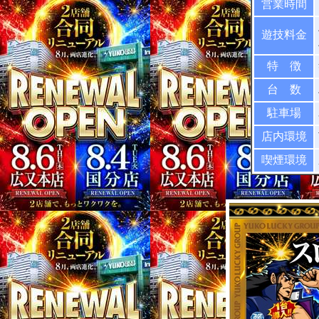
営業時間
遊技料金
特 徴
台 数
駐車場
店内環境
喫煙環境