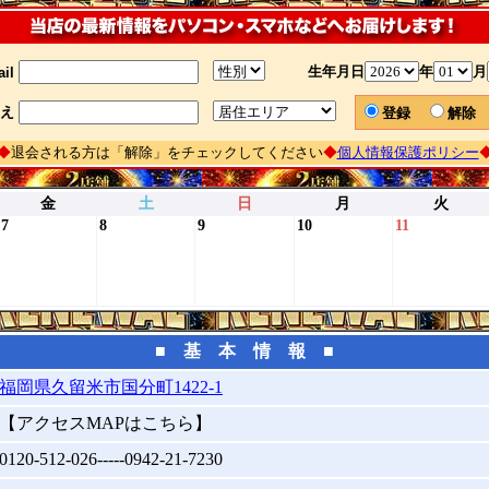
生年月日
年
月
il
え
登録
解
◆
退会される方は「解除」をチェックしてください
◆
個人情報保護ポリシー
金
土
日
月
火
7
8
9
10
11
■ 基 本 情 報 ■
福岡県久留米市国分町1422-1
【アクセスMAPはこちら】
0120-512-026-----0942-21-7230