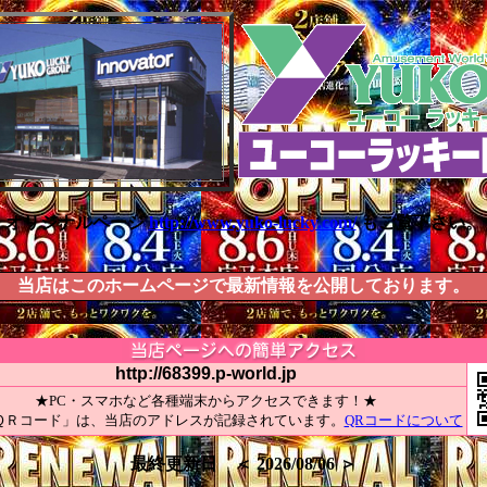
オリジナルページ
http://www.yuko-lucky.com/
もご覧下さい。
当店はこのホームページで最新情報を公開しております。
http://68399.p-world.jp
★PC・スマホなど各種端末からアクセスできます！★
ＱＲコード」は、当店のアドレスが記録されています。
QRコードについて
最終更新日 ＜ 2026/08/06 ＞