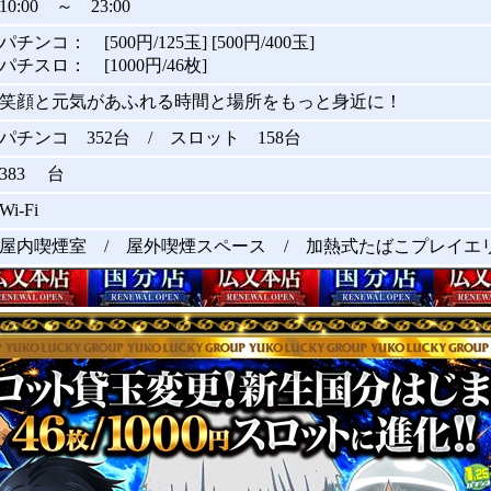
10:00 ～ 23:00
パチンコ： [500円/125玉] [500円/400玉]
パチスロ： [1000円/46枚]
笑顔と元気があふれる時間と場所をもっと身近に！
パチンコ 352台 / スロット 158台
383 台
Wi-Fi
屋内喫煙室 / 屋外喫煙スペース / 加熱式たばこプレイエ