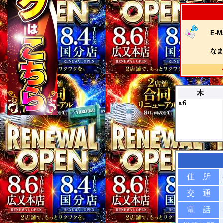
E-Ma
なま
木
6
8/
住 所
交 通
電 話