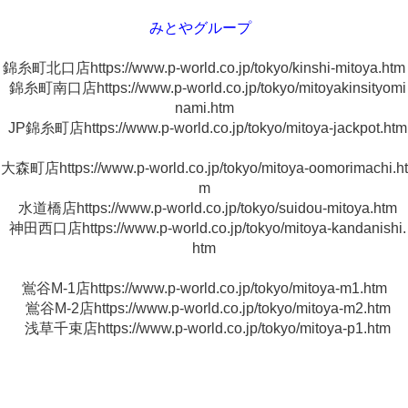
みとやグループ
錦糸町北口店https://www.p-world.co.jp/tokyo/kinshi-mitoya.htm
錦糸町南口店https://www.p-world.co.jp/tokyo/mitoyakinsityomi
nami.htm
JP錦糸町店https://www.p-world.co.jp/tokyo/mitoya-jackpot.htm
大森町店https://www.p-world.co.jp/tokyo/mitoya-oomorimachi.ht
m
水道橋店https://www.p-world.co.jp/tokyo/suidou-mitoya.htm
神田西口店https://www.p-world.co.jp/tokyo/mitoya-kandanishi.
htm
鴬谷M-1店https://www.p-world.co.jp/tokyo/mitoya-m1.htm
鴬谷M-2店https://www.p-world.co.jp/tokyo/mitoya-m2.htm
浅草千束店https://www.p-world.co.jp/tokyo/mitoya-p1.htm