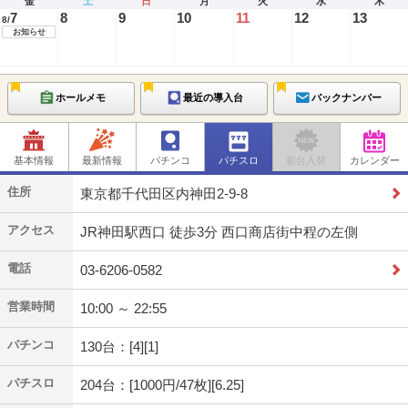
金
土
日
月
火
水
木
7
8
9
10
11
12
13
8/
お知らせ
ホールメモ
最近の導入台
バックナンバー
基本情報
最新情報
パチンコ
パチスロ
新台入替
カレンダー
住所
東京都千代田区内神田2-9-8
アクセス
JR神田駅西口 徒歩3分 西口商店街中程の左側
電話
03-6206-0582
営業時間
10:00 ～ 22:55
パチンコ
130台：[4][1]
パチスロ
204台：[1000円/47枚][6.25]