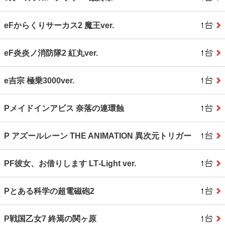
eFからくりサーカス2 魔王ver.
eF炎炎ノ消防隊2 紅丸ver.
e吉宗 極乗3000ver.
Pメイドインアビス 奈落の連環蝕
P アズールレーン THE ANIMATION 異次元トリガー
PF彼女、お借りします LT‐Light ver.
Pとある科学の超電磁砲2
P戦国乙女7 終焉の関ヶ原