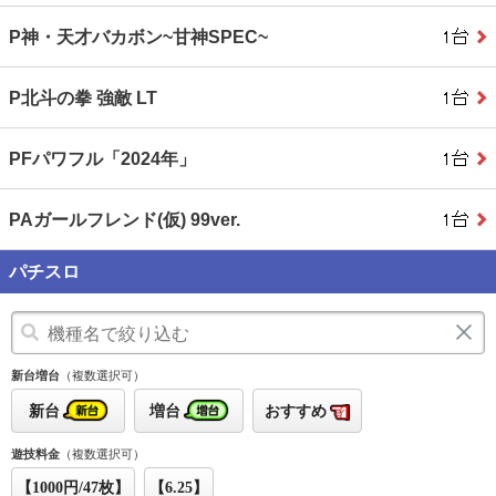
P神・天才バカボン~甘神SPEC~
P北斗の拳 強敵 LT
PFパワフル「2024年」
PAガールフレンド(仮) 99ver.
パチスロ
新台増台
（複数選択可）
新台
増台
おすすめ
遊技料金
（複数選択可）
【1000円/47枚】
【6.25】