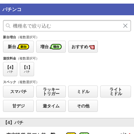
パチンコ
新台増台
（複数選択可）
新台
増台
おすすめ
遊技料金
（複数選択可）
【4】
【1】
パチ
パチ
スペック
（複数選択可）
ラッキー
ライト
スマパチ
ミドル
トリガー
ミドル
甘デジ
遊タイム
その他
【4】パチ