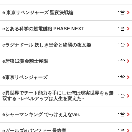
e 東京リベンジャーズ 聖夜決戦編
eとある科学の超電磁砲 PHASE NEXT
eラグナドール 妖しき皇帝と終焉の夜叉姫
e牙狼12黄金騎士極限
e東京リベンジャーズ
e異世界でチート能力を手にした俺は現実世界をも無
双する ~レベルアップは人生を変えた~
eシャーマンキング でっけぇえなver.
eガールズ&パンツァー 最終章