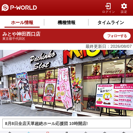
ログイン
設定
ホール情報
機種情報
タイムライン
みとや神田西口店
フォローする
東京都千代田区
最終更新日：2026/08/07
8月8日全店天草超絶ホール応援団 10時開店!