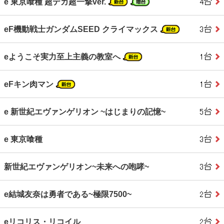
e 東京喰種 超デカ超一撃ver.
eF機動戦士ガンダムSEED クライマックス
eようこそ実力至上主義の教室へ
eFキン肉マン
e 新世紀エヴァンゲリオン ~はじまりの記憶~
e 東京喰種
新世紀エヴァンゲリオン~未来への咆哮~
e結城友奈は勇者である~極限7500~
eリコリス・リコイル