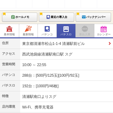
ホールメモ
最近の導入台
バックナンバー
基本情報
最新情報
パチンコ
パチスロ
新台入替
カレンダー
住所
東京都清瀬市松山1-1-4 清瀬駅前ビル
アクセス
西武池袋線清瀬駅南口駅 スグ
営業時間
10:00 ～ 22:55
パチンコ
288台：[500円/125玉][100円/92玉]
パチスロ
192台：[1000円/46枚]
特徴
清瀬駅南口よりスグ
店内環境
Wi-Fi、携帯充電器