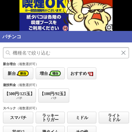
パチンコ
新台増台
（複数選択可）
新台
増台
おすすめ
遊技料金
（複数選択可）
【500円/125玉】
【100円/92玉】
パチ
パチ
スペック
（複数選択可）
ラッキー
ライト
スマパチ
ミドル
トリガー
ミドル
甘デジ
遊タイム
その他