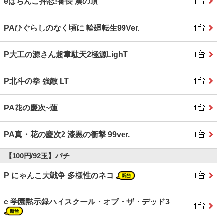
eぱちんこ押忍!番長 漢の頂
PAひぐらしのなく頃に 輪廻転生99Ver.
P大工の源さん超韋駄天2極源LighT
P北斗の拳 強敵 LT
PA花の慶次~蓮
PA真・花の慶次2 漆黒の衝撃 99ver.
【100円/92玉】パチ
P にゃんこ大戦争 多様性のネコ
e 学園黙示録ハイスクール・オブ・ザ・デッド3