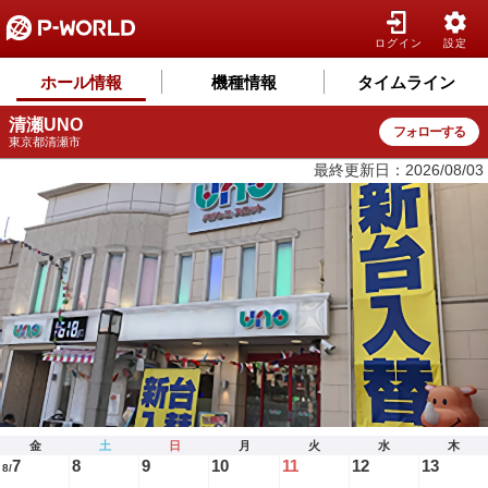
ログイン
設定
ホール情報
機種情報
タイムライン
清瀬UNO
フォローする
東京都清瀬市
最終更新日：2026/08/03
金
土
日
月
火
水
木
7
8
9
10
11
12
13
8/