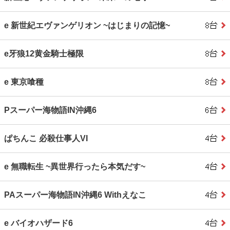
e 新世紀エヴァンゲリオン ~はじまりの記憶~
e牙狼12黄金騎士極限
e 東京喰種
Pスーパー海物語IN沖縄6
ぱちんこ 必殺仕事人VI
e 無職転生 ~異世界行ったら本気だす~
PAスーパー海物語IN沖縄6 Withえなこ
e バイオハザード6