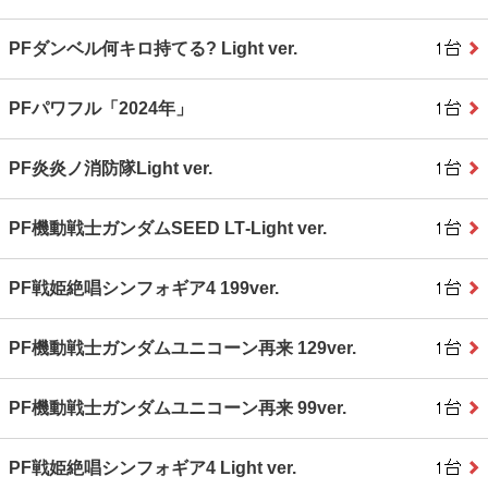
PFダンベル何キロ持てる? Light ver.
PFパワフル「2024年」
PF炎炎ノ消防隊Light ver.
PF機動戦士ガンダムSEED LT‐Light ver.
PF戦姫絶唱シンフォギア4 199ver.
PF機動戦士ガンダムユニコーン再来 129ver.
PF機動戦士ガンダムユニコーン再来 99ver.
PF戦姫絶唱シンフォギア4 Light ver.