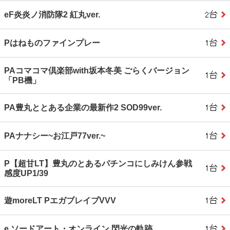
eF炎炎ノ消防隊2 紅丸ver.
Pはねものファインプレー
PAコマコマ倶楽部with坂本冬美 ごらくバージョン
「PB機」
PA豊丸ととある企業の最新作2 SOD99ver.
PAナナシー~お江戸77ver.~
P【超甘LT】豊丸のとあるパチンコにしみけん参戦
感度UP1/39
遊moreLT PエガブレイブVVV
e ソードアート・オンライン 閃光の軌跡