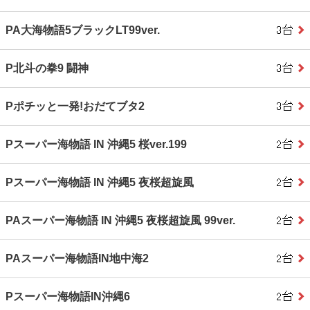
PA大海物語5ブラックLT99ver.
P北斗の拳9 闘神
Pポチッと一発!おだてブタ2
Pスーパー海物語 IN 沖縄5 桜ver.199
Pスーパー海物語 IN 沖縄5 夜桜超旋風
PAスーパー海物語 IN 沖縄5 夜桜超旋風 99ver.
PAスーパー海物語IN地中海2
Pスーパー海物語IN沖縄6