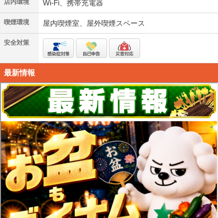
店内環境
Wi-Fi、携帯充電器
喫煙環境
屋内喫煙室、屋外喫煙スペース
安全対策
最新情報