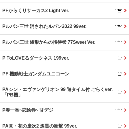
PFからくりサーカス2 Light ver.
Pルパン三世 消されたルパン2022 99ver.
Pルパン三世 銭形からの招待状 77Sweet Ver.
P ToLOVEるダークネス 199ver.
PF 機動戦士ガンダムユニコーン
PAシン・エヴァンゲリオン 99 遊タイム付 ごらくver.
「PB機」
P春一番~恋絵巻~ 甘デジ
PA真・花の慶次2 漆黒の衝撃 99ver.