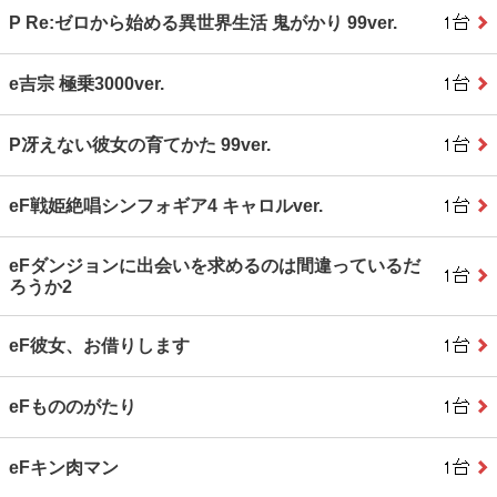
P Re:ゼロから始める異世界生活 鬼がかり 99ver.
e吉宗 極乗3000ver.
P冴えない彼女の育てかた 99ver.
eF戦姫絶唱シンフォギア4 キャロルver.
eFダンジョンに出会いを求めるのは間違っているだ
ろうか2
eF彼女、お借りします
eFもののがたり
eFキン肉マン