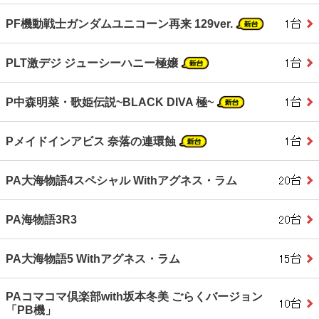
PF機動戦士ガンダムユニコーン再来 129ver.
PLT激デジ ジューシーハニー極嬢
P中森明菜・歌姫伝説~BLACK DIVA 極~
Pメイドインアビス 奈落の連環蝕
PA大海物語4スペシャル Withアグネス・ラム
PA海物語3R3
PA大海物語5 Withアグネス・ラム
PAコマコマ倶楽部with坂本冬美 ごらくバージョン
「PB機」