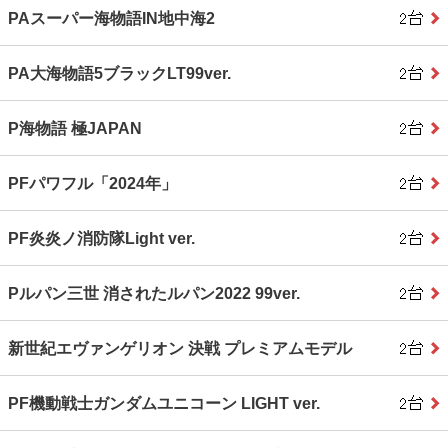
PAスーパー海物語IN地中海2
PA大海物語5ブラックLT99ver.
P海物語 極JAPAN
PFパワフル「2024年」
PF炎炎ノ消防隊Light ver.
Pルパン三世 消されたルパン2022 99ver.
新世紀エヴァンゲリオン 決戦 プレミアムモデル
PF機動戦士ガンダムユニコーン LIGHT ver.