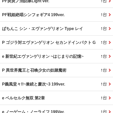
PF炎炎ノ消防隊Light ver.
PF戦姫絶唱シンフォギア4 199ver.
ぱちんこ シン・エヴァンゲリオン Type レイ
P ゴジラ対エヴァンゲリオン セカンドインパクト G
e 新世紀エヴァンゲリオン ~はじまりの記憶~
P 異世界魔王と召喚少女の奴隷魔術
P義風堂々!!~兼続と慶次~3 199ver.
e ベルセルク無双 第2章
e ノーゲーム・ノーライフ 199Ver.