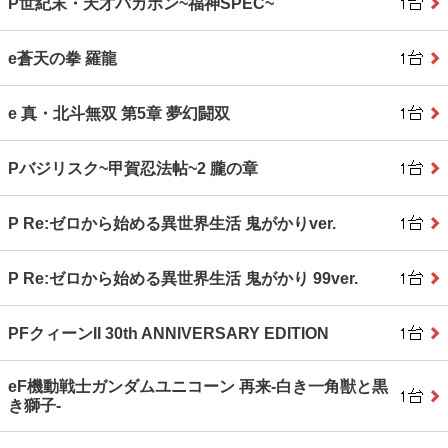
P世紀末・天才バカボン~福神SPEC~
e蒼天の拳 羅龍
e 真・北斗無双 第5章 夢幻闘双
Pバジリスク~甲賀忍法帖~2 朧の章
P Re:ゼロから始める異世界生活 鬼がかりver.
P Re:ゼロから始める異世界生活 鬼がかり 99ver.
PFクィーンII 30th ANNIVERSARY EDITION
eF機動戦士ガンダムユニコーン 再来‐白き一角獣と黒
き獅子‐