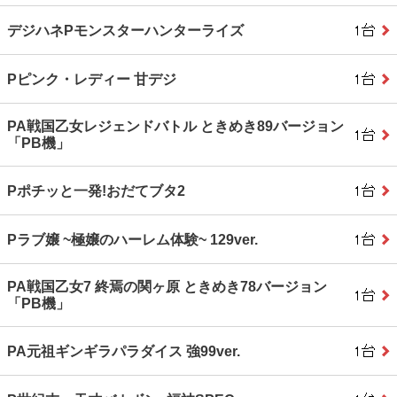
デジハネPモンスターハンターライズ
Pピンク・レディー 甘デジ
PA戦国乙女レジェンドバトル ときめき89バージョン
「PB機」
Pポチッと一発!おだてブタ2
Pラブ嬢 ~極嬢のハーレム体験~ 129ver.
PA戦国乙女7 終焉の関ヶ原 ときめき78バージョン
「PB機」
PA元祖ギンギラパラダイス 強99ver.