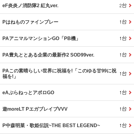
eF炎炎ノ消防隊2 紅丸ver.
Pはねものファインプレー
PAアニマルマンションGO「PB機」
PA豊丸ととある企業の最新作2 SOD99ver.
PAこの素晴らしい世界に祝福を!「このゆる甘99に祝
福を!」
eAぷらねっとアポロGO
遊moreLT PエガブレイブVVV
P中森明菜・歌姫伝説~THE BEST LEGEND~