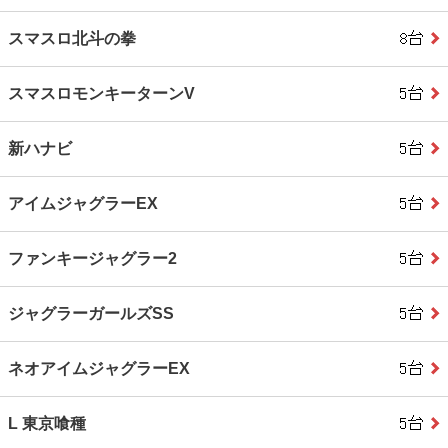
スマスロ北斗の拳
スマスロモンキーターンV
新ハナビ
アイムジャグラーEX
ファンキージャグラー2
ジャグラーガールズSS
ネオアイムジャグラーEX
L 東京喰種