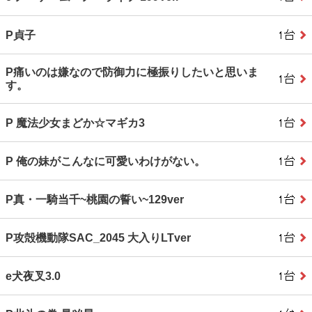
P貞子
P痛いのは嫌なので防御力に極振りしたいと思いま
す。
P 魔法少女まどか☆マギカ3
P 俺の妹がこんなに可愛いわけがない。
P真・一騎当千~桃園の誓い~129ver
P攻殻機動隊SAC_2045 大入りLTver
e犬夜叉3.0