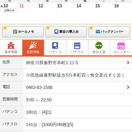
月
火
水
木
金
土
日
10
11
12
13
14
15
16
8/
お知らせ
ホールメモ
最近の導入台
バックナンバー
基本情報
最新情報
パチンコ
パチスロ
新台入替
カレンダー
住所
神奈川県秦野市本町1-11-5
アクセス
小田急線秦野駅徒歩5分本町四ッ角交差点すぐ近く
電話
0463-83-1588
営業時間
9:00 ～ 22:50
パチンコ
180台：[4][1]
パチスロ
141台：[1000円/46枚][5]