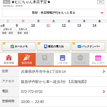
★むにちゃん来店予定★
来店
PR
08/08(土) - 伊丹市
取材・来店情報[PR]をもっと見る
土
日
月
火
水
木
金
8
9
10
11
12
13
14
8/
お知らせ
お知らせ
取材・来店
取材・来店
ホールメモ
最近の導入台
バックナンバー
基本情報
最新情報
パチンコ
パチスロ
新台入替
カレンダー
住所
兵庫県伊丹市中央1丁目8-14
アクセス
阪急伊丹駅から東へ徒歩3分 【店舗地図】
電話
072-772-0732
営業時間
10:00 ～ 22:40